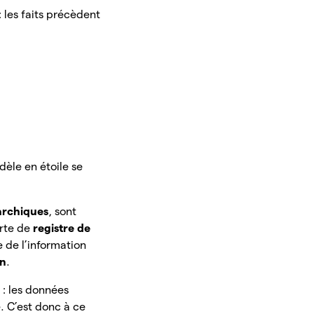
 les faits précèdent
dèle en étoile se
archiques
, sont
orte de
registre de
e de l’information
on
.
 : les données
e. C’est donc à ce