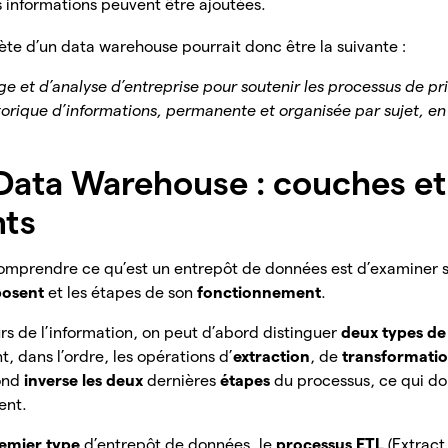
s informations peuvent être ajoutées.
te d’un data warehouse pourrait donc être la suivante :
e et d’analyse d’entreprise pour soutenir les processus de pr
storique d’informations, permanente et organisée par sujet, en
Data Warehouse : couches et
ts
omprendre ce qu’est un entrepôt de données est d’examiner
posent
et les étapes de son
fonctionnement
.
rs de l’information, on peut d’abord distinguer
deux types d
t, dans l’ordre, les opérations d’
extraction
, de
transformati
cond
inverse les deux
dernières
étapes
du
processus, ce qui d
ent.
emier type
d’entrepôt de données, le
processus ETL
(Extract