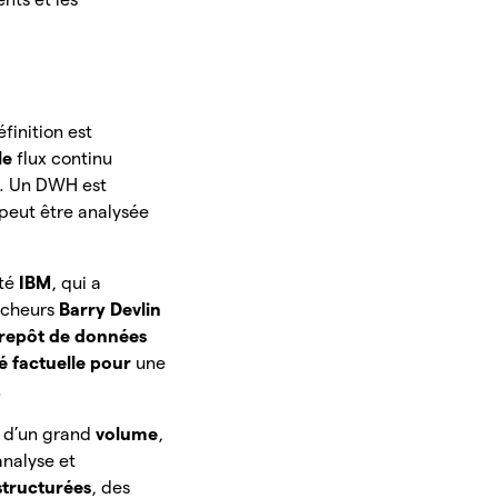
finition est
le
flux continu
. Un DWH est
 peut être analysée
été
IBM
, qui a
ercheurs
Barry Devlin
repôt de données
té factuelle pour
une
.
s d’un grand
volume
,
analyse et
structurées
, des