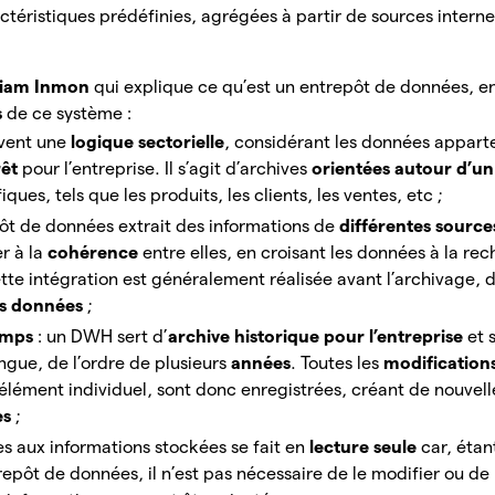
ctéristiques prédéfinies, agrégées à partir de sources interne
liam Inmon
qui explique ce qu’est un entrepôt de données,
s
de ce
système :
ivent une
logique sectorielle
, considérant les données appar
rêt
pour
l’entreprise. Il s’agit d’archives
orientées autour d’un
ues, tels que les produits, les clients, les ventes, etc ;
pôt de données extrait des informations de
différentes sources
er à la
cohérence
entre elles, en croisant les données à la re
tte intégration est généralement réalisée avant l’archivage, 
es données
;
emps
: un DWH sert d’
archive historique pour l’entreprise
et 
ngue, de l’ordre de plusieurs
années
. Toutes les
modification
 élément individuel, sont donc enregistrées, créant de nouvel
es
;
cès aux informations stockées se fait en
lecture seule
car, étan
repôt de données, il n’est pas nécessaire de le modifier ou de 