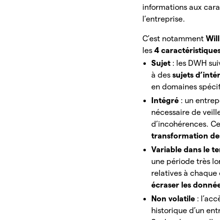
informations aux cara
l’entreprise.
C’est notamment
Wil
les
4 caractéristique
Sujet
: les DWH su
à des
sujets d’inté
en domaines spécifiq
Intégré
: un entre
nécessaire de veill
d’incohérences. Ce
transformation d
Variable dans le t
une période très lo
relatives à chaque
écraser les donné
Non volatile
: l’ac
historique d’un ent