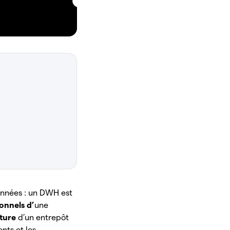
données : un DWH est
ionnels d’
une
cture
d’un entrepôt
ents et les