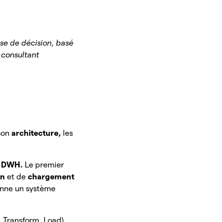
ise de décision, basé
 consultant
 son
architecture,
les
e DWH.
Le premier
on
et de
chargement
onne un système
, Transform, Load)