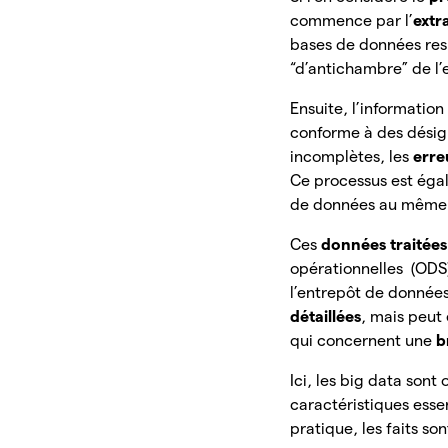
commence par l’
extr
bases de données res
“d’antichambre” de l
Ensuite, l’information
conforme à des désign
incomplètes, les
erre
Ce processus est ég
de données au même t
Ces
données traitée
opérationnelles (ODS)
l’entrepôt de donnée
détaillées
, mais peut
qui concernent une
b
Ici, les big data sont
caractéristiques essen
pratique, les faits s