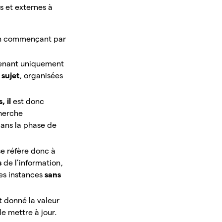
s et externes à
 en commençant par
tenant uniquement
 sujet
, organisées
, il
est donc
cherche
dans la phase de
se réfère donc à
s
de
l’information,
les instances
sans
t donné la valeur
le mettre à jour.