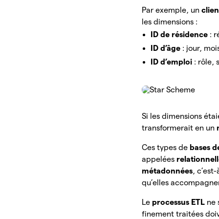
Par exemple, un
clie
les dimensions :
ID de résidence
: 
ID d’âge
: jour, mo
ID d’emploi
: rôle,
Si les dimensions éta
transformerait en un
Ces types de
bases d
appelées
relationnel
métadonnées
, c’est
qu’elles accompagn
Le
processus ETL
ne 
finement traitées do