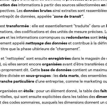
action des
informations à partir des sources sélectionnées
en
pectives. Les
données brutes
ainsi extraites sont rassemblée
’entrepôt de données, appelée “
zone de
transit”
.
 est
transformée
: elle est essentiellement “traduite” dans un
ations, des codifications et des unités de mesure précises. 
urs
et les informations corrompues ou
redondantes
sont
inté
alement appelé
nettoyage des données
et contribue à la défi
itre que la phase ultérieure de “chargement”.
s
et “nettoyées” sont ensuite
enregistrées
dans le magasin de
, où elles seront encore
organisées
avant d’être transférées 
s proprement dit. Cette
base de données
contient un maximu
 être divisée en
sous-groupes
: les
data marts
, des ensembles
ranche particulière
d’une
entreprise, comme le marketing ou 
 organisées en
étoile
: pour un élément donné, la table des
fai
tielles, qui sont ensuite explicitées dans les tables des
dimen
ont des codes sommaires, auxquels les dimensions donnent un 