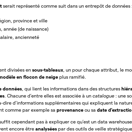
nt
serait représenté comme suit dans un entrepôt de données :
région, province et ville
is, année (de naissance)
 salaire, ancienneté
ient divisées en
sous-tableaux
, un pour chaque attribut, le mo
modèle en flocon de neige
plus ramifié.
e données
, qui lient les informations dans des structures
hiér
les
. Chacune d’entre elles est associée à un
catalogue
: une s
-à-dire d’informations supplémentaires qui expliquent la natur
ent comme par exemple sa
provenance
ou sa
date d’extracti
suffit cependant pas à expliquer ce qu’est un data warehouse
ivent encore être
analysées
par des outils de veille stratégiqu