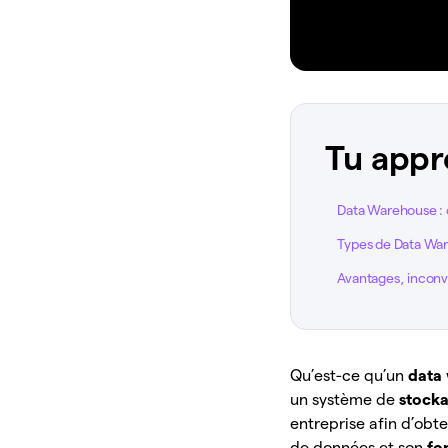
Tu appr
Data Warehouse : q
Types de Data Wa
Avantages, inconvé
Qu’est-ce qu’un
data
un système de
stock
entreprise afin d’obt
de données et son
fo