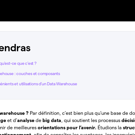
endras
u’est-ce que c’est ?
rehouse : couches et composants
nients et utilisations d’un Data Warehouse
 warehouse ?
Par définition, c’est bien plus qu’une base de 
age
et d’
analyse
de
big data
, qui soutient les processus
décis
enir de meilleures
orientations pour l’avenir.
Étudions la
stru
nctionnement
, afin de connaître les avantages, les inconvéni