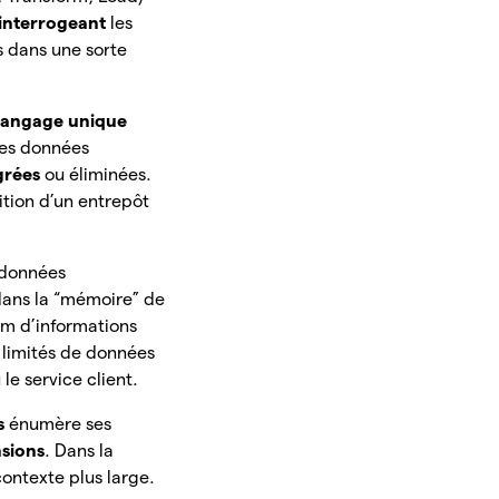
 interrogeant
les
s dans une sorte
langage unique
Les données
grées
ou éliminées.
nition d’un entrepôt
 données
dans la “mémoire” de
m d’informations
 limités de données
le service client.
ts
énumère ses
sions
. Dans la
contexte plus large.