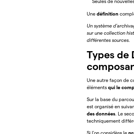
Seules de nouvelle
Une
définition
complè
Un système d’archivag
sur une collection hi
différentes sources.
Types de 
composan
Une autre façon de c
éléments
qui le com
Sur la base du parcou
est organisé en suivan
des données
. Le se
techniquement différ
Si l’on considère le
pr