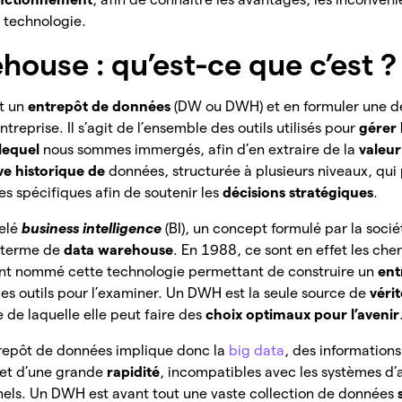
e technologie.
house : qu’est-ce que c’est ?
t un
entrepôt de données
(DW ou DWH) et en formuler une dé
ntreprise. Il s’agit de l’ensemble des outils utilisés pour
gérer 
 lequel
nous sommes immergés, afin d’en extraire de la
valeur
ve historique de
données, structurée à plusieurs niveaux, qui
es spécifiques afin de soutenir les
décisions stratégiques
.
pelé
business intelligence
(BI), un concept formulé par la soci
e terme de
data warehouse
. En 1988, ce sont en effet les ch
ont nommé cette technologie permettant de construire un
ent
les outils pour l’examiner. Un DWH est la seule source de
véri
e de laquelle elle peut faire des
choix optimaux pour l’avenir
ntrepôt de données implique donc la
big data
, des information
et d’une grande
rapidité
, incompatibles avec les systèmes d’
nnels. Un DWH est avant tout une vaste collection de données