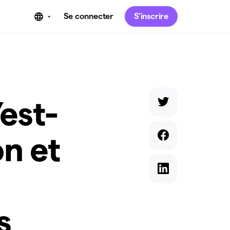
Se connecter
S’inscrire
est-
on et
s