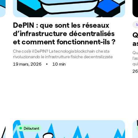
DePIN : que sont les réseaux
I
d’infrastructure décentralisés
Q
et comment fonctionnent-ils ?
a
Che cos'è il DePIN? La tecnologia blockchain che sta
Qu’
rivoluzionando le infrastrutture fisiche decentralizzate
l’a
qui
19 mars, 2026
10 min
26
Débutant