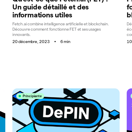
Un guide détaillé et des
f
informations utiles
b
Fetch.ai combine intelligence artificielle et blockchain.
Dé
Découvre comment fonctionne FET et ses usages
éc
innovants.
co
20 décembre, 2023
6 min
10
Principiante