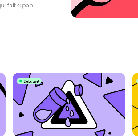
i fait « pop
Débutant