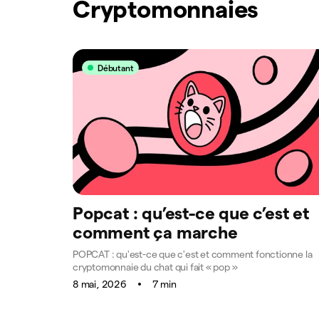
Cryptomonnaies
Débutant
Popcat : qu’est-ce que c’est et
comment ça marche
POPCAT : qu'est-ce que c'est et comment fonctionne la
cryptomonnaie du chat qui fait « pop »
8 mai, 2026
7 min