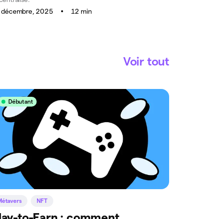
 décembre, 2025
12 min
Voir tout
Débutant
Métavers
NFT
lay-to-Earn : comment