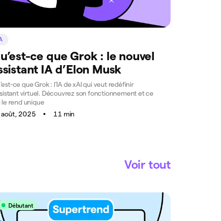
A
u’est-ce que Grok : le nouvel
ssistant IA d’Elon Musk
est-ce que Grok : l’IA de xAI qui veut redéfinir
ssistant virtuel. Découvrez son fonctionnement et ce
 le rend unique
 août, 2025
11 min
Voir tout
Débutant