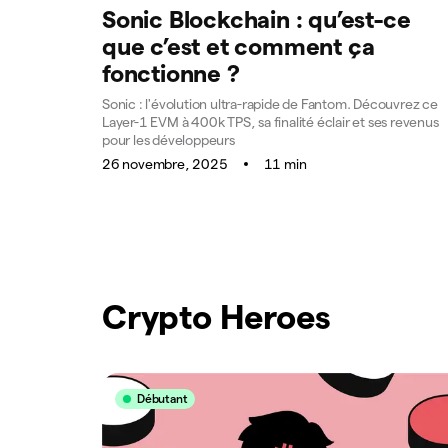
Sonic Blockchain : qu’est-ce
que c’est et comment ça
fonctionne ?
Sonic : l'évolution ultra-rapide de Fantom. Découvrez ce
Layer-1 EVM à 400k TPS, sa finalité éclair et ses revenus
pour les développeurs
26 novembre, 2025
11 min
Crypto Heroes
Débutant