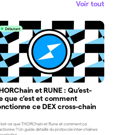
Voir tout
Débutant
HORChain et RUNE : Qu’est-
e que c’est et comment
onctionne ce DEX cross-chain
’est-ce que THORChain et Rune et comment ça
ctionne ? Un guide détaillé du protocole inter-chaînes
centralisé.