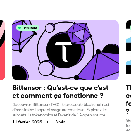
Débutant
Bittensor : Qu’est-ce que c’est
T
et comment ça fonctionne ?
c
f
Découvrez Bittensor (TAO), le protocole blockchain qui
décentralise l'apprentissage automatique. Explorez les
?
subnets, la tokenomics et l'avenir de l'IA open-source.
Qu
11 février, 2026
13 min
fon
dé