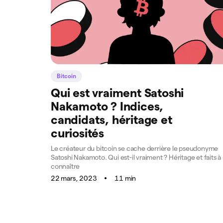
Bitcoin
Qui est vraiment Satoshi
Nakamoto ? Indices,
candidats, héritage et
curiosités
Le créateur du bitcoin se cache derrière le pseudonyme
Satoshi Nakamoto. Qui est-il vraiment ? Héritage et faits à
connaître
22 mars, 2023
11 min