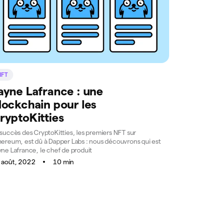
NFT
ayne Lafrance : une
lockchain pour les
ryptoKitties
 succès des CryptoKitties, les premiers NFT sur
hereum, est dû à Dapper Labs : nous découvrons qui est
yne Lafrance, le chef de produit
 août, 2022
10 min