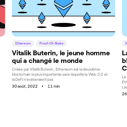
Ethereum
Proof-Of-Stake
Vitalik Buterin, le jeune homme
L
qui a changé le monde
b
C
Créée par Vitalik Buterin, Ethereum est la deuxième
blockchain la plus importante sans laquelle le Web 3.0 et
Le
la DeFi n’existeraient pas
Et
30 août, 2022
11 min
La
26