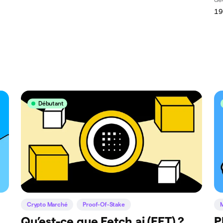
19
Débutant
Crypto Marché
Proof-Of-Stake
Qu’est-ce que Fetch.ai (FET) ?
P