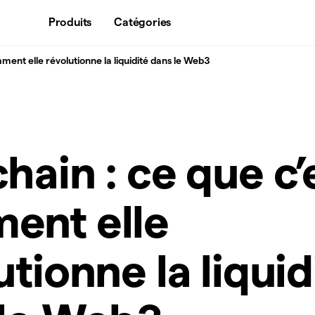
Produits
Catégories
ment elle révolutionne la liquidité dans le Web3
hain : ce que c’
ent elle
utionne la liquid