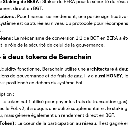
e Staking de BERA
: Staker du BERA pour la sécurité du rése
ement direct en BGT.
tations
: Pour financer ce rendement, une partie significative 
système est capturée au niveau du protocole pour récompens
u.
okens
: Le mécanisme de conversion 1:1 de BGT en BERA a ét
 le rôle de la sécurité de celui de la gouvernance.
e à deux tokens de Berachain
Liquidity fonctionne, Berachain utilise une
architecture à deu
ions de gouvernance et de frais de gaz. Il y a aussi
HONEY
, l
 est positionné en dehors du système PoL.
ption :
: Le token natif utilisé pour payer les frais de transaction (gas)
ec le PoL v2, il a acquis une utilité supplémentaire : le stakin
au, mais génère également un rendement direct en BGT.
Token)
: Le cœur de la participation au réseau. Il est gagné e