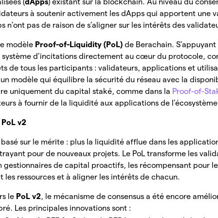
lisées (
dApps
) existant sur la blockchain. Au niveau du consen
alidateurs à soutenir activement les dApps qui apportent une
n’ont pas de raison de s’aligner sur les intérêts des validate
t le modèle
Proof-of-Liquidity (PoL)
de Berachain. S’appuyant s
un système d’incitations directement au cœur du protocole, c
êts de tous les participants : validateurs, applications et utilis
 un modèle qui équilibre la sécurité du réseau avec la disponibi
re uniquement du capital staké, comme dans la
Proof-of-Sta
teurs à fournir de la liquidité aux applications de l’écosystème
e PoL v2
asé sur le mérite : plus la liquidité afflue dans les applicatio
ttrayant pour de nouveaux projets. Le PoL transforme les vali
 gestionnaires de capital proactifs, les récompensant pour l
 les ressources et à aligner les intérêts de chacun.
rs le
PoL v2
, le mécanisme de consensus a été encore amélior
bré. Les principales innovations sont :