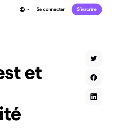
Se connecter
S’inscrire
est et
ité