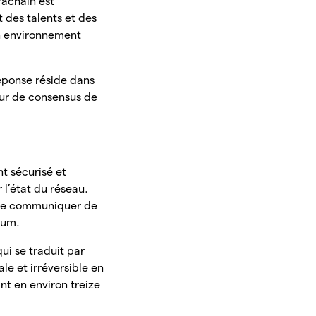
rachain est
 des talents et des
n environnement
réponse réside dans
ur de consensus de
t sécurisé et
l’état du réseau.
 de communiquer de
eum.
qui se traduit par
e et irréversible en
nt en environ treize