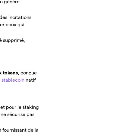
au génère
des incitations
er ceux qui
é supprimé,
x tokens
, conçue
e
stablecoin
natif
 et pour le staking
g ne sécurise pas
n fournissant de la