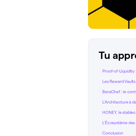
Tu appr
Proof-of-Liquidity
Les Reward Vaults 
BeraChef : le cont
L’Architecture à 
HONEY, le stablec
L’Écosystème des d
Conclusion