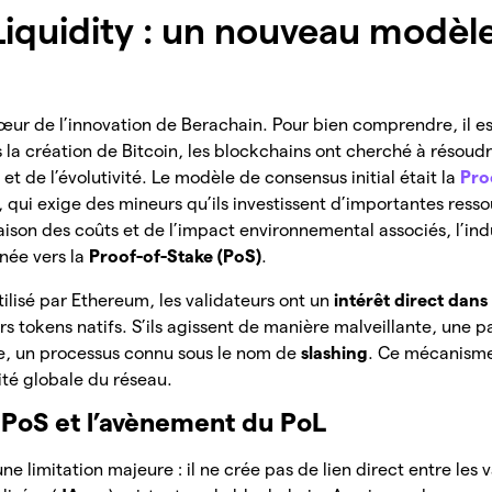
Liquidity : un nouveau modèl
cœur de l’innovation de Berachain. Pour bien comprendre, il est
s la création de Bitcoin, les blockchains ont cherché à résoud
e et de l’évolutivité. Le modèle de consensus initial était la
Pro
, qui exige des mineurs qu’ils investissent d’importantes ress
raison des coûts et de l’impact environnemental associés, l’indu
née vers la
Proof-of-Stake (PoS)
.
ilisé par Ethereum, les validateurs ont un
intérêt direct dans
s tokens natifs. S’ils agissent de manière malveillante, une pa
ée, un processus connu sous le nom de
slashing
. Ce mécanisme
ité globale du réseau.
u PoS et l’avènement du PoL
e limitation majeure : il ne crée pas de lien direct entre les v