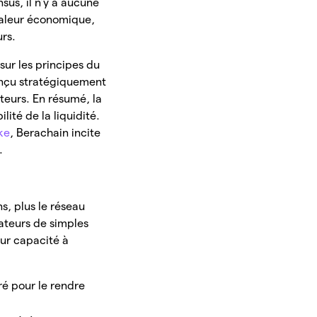
sus, il n’y a aucune
 valeur économique,
urs.
ur les principes du
onçu stratégiquement
ateurs. En résumé, la
lité de la liquidité.
ke
, Berachain incite
.
ns, plus le réseau
dateurs de simples
eur capacité à
é pour le rendre