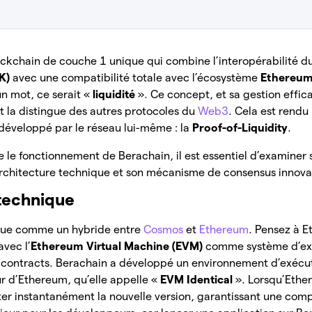
ockchain de couche 1 unique qui combine l’interopérabilité d
K)
avec une compatibilité totale avec l’écosystème
Ethereum
un mot, ce serait «
liquidité
». Ce concept, et sa gestion effic
 la distingue des autres protocoles du
Web3
. Cela est rendu
éveloppé par le réseau lui-même : la
Proof-of-Liquidity
.
 le fonctionnement de Berachain, il est essentiel d’examiner
rchitecture technique et son mécanisme de consensus innova
technique
 vue comme un hybride entre
Cosmos
et
Ethereum
. Pensez à 
avec l’
Ethereum Virtual Machine (EVM)
comme système d’exp
t contracts. Berachain a développé un environnement d’exécu
r d’Ethereum, qu’elle appelle «
EVM Identical
». Lorsqu’Ether
er instantanément la nouvelle version, garantissant une comp