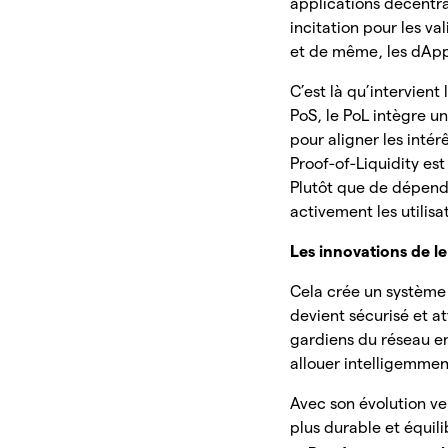
applications décentra
incitation pour les v
et de même, les dApps 
C’est là qu’intervien
PoS, le PoL intègre 
pour aligner les intér
Proof-of-Liquidity est
Plutôt que de dépend
activement les utilisa
Les innovations de l
Cela crée un système b
devient sécurisé et a
gardiens du réseau en
allouer intelligemment
Avec son évolution ve
plus durable et équili