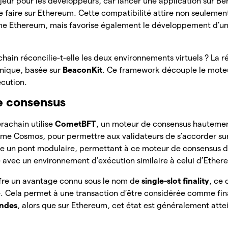
eur pour les développeurs, car lancer une application sur Be
faire sur Ethereum. Cette compatibilité attire non seulement
ème Ethereum, mais favorise également le développement d’u
ain réconcilie-t-elle les deux environnements virtuels ? La 
hnique, basée sur
BeaconKit
. Ce framework découple le mote
écution.
 consensus
rachain utilise
CometBFT
, un moteur de consensus hautemen
me Cosmos, pour permettre aux validateurs de s’accorder sur 
e un pont modulaire, permettant à ce moteur de consensus
 avec un environnement d’exécution similaire à celui d’Ether
ffre un avantage connu sous le nom de
single-slot finality
, ce 
. Cela permet à une transaction d’être considérée comme final
ndes
, alors que sur Ethereum, cet état est généralement attei