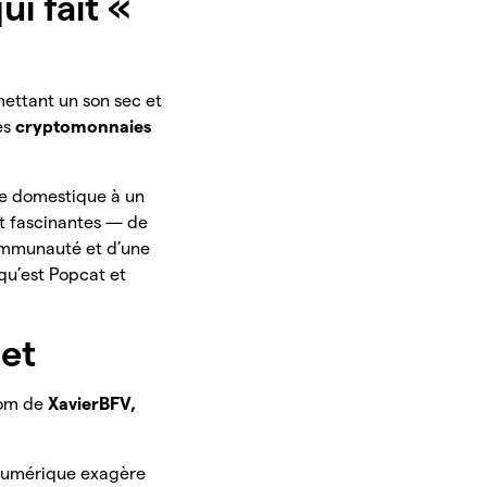
i fait «
mettant un son sec et
des
cryptomonnaies
ue domestique à un
et fascinantes — de
communauté et d’une
 qu’est Popcat et
net
 nom de
XavierBFV,
 numérique exagère