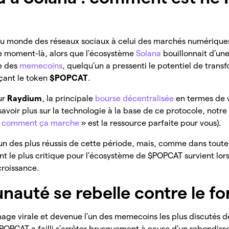
 du monde des réseaux sociaux à celui des marchés numériques
 moment-là, alors que l’écosystème
Solana
bouillonnait d’un
e des
memecoins
, quelqu’un a pressenti le potentiel de tran
nçant le token
$POPCAT
.
ur
Raydium
, la principale
bourse décentralisée
en termes de 
savoir plus sur la technologie à la base de ce protocole, notr
et comment ça marche
» est la ressource parfaite pour vous).
un des plus réussis de cette période, mais, comme dans toute
t le plus critique pour l’écosystème de $POPCAT survient lors
croissance.
auté se rebelle contre le f
mage virale et devenue l’un des memecoins les plus discutés 
 $POPCAT a failli s’arrêter brusquement à cause d’un rebondis