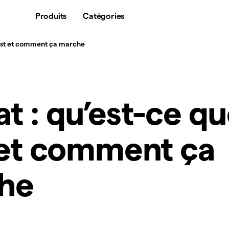
Produits
Catégories
’est et comment ça marche
t : qu’est-ce q
 et comment ça
he