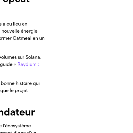
 a eu lieu en
e nouvelle énergie
sformer Oatmeal en un
volumes sur Solana.
e guide «
Raydium :
 bonne histoire qui
que le projet
ondateur
de l’écosystème
sement digne d’un