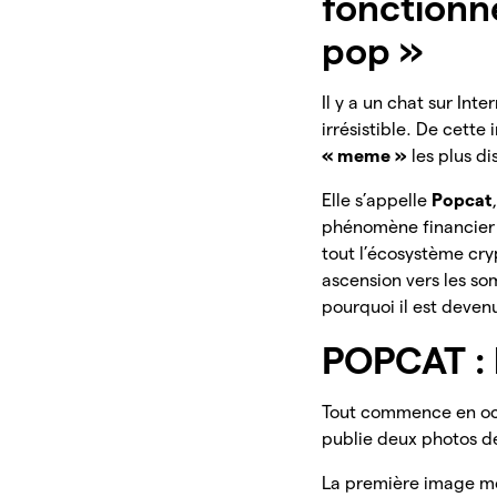
fonctionn
pop »
Il y a un chat sur In
irrésistible. De cett
« meme »
les plus d
Elle s’appelle
Popcat
phénomène financier s
tout l’écosystème cry
ascension vers les s
pourquoi il est deve
POPCAT : 
Tout commence en o
publie deux photos 
La première image mo