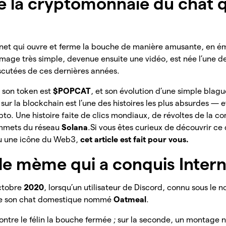
e la cryptomonnaie du chat qu
ternet qui ouvre et ferme la bouche de manière amusante, en é
e image très simple, devenue ensuite une vidéo, est née l’une 
iscutées de ces dernières années.
, son token est
$POPCAT
, et son évolution d’une simple blag
ur la blockchain est l’une des histoires les plus absurdes — 
pto. Une histoire faite de clics mondiaux, de révoltes de la 
ommets du réseau
Solana
.Si vous êtes curieux de découvrir ce
nu une icône du Web3,
cet article est fait pour vous.
le mème qui a conquis Inter
ctobre
2020
, lorsqu’un utilisateur de Discord, connu sous le
de son chat domestique nommé
Oatmeal
.
ntre le félin la bouche fermée ; sur la seconde, un montage