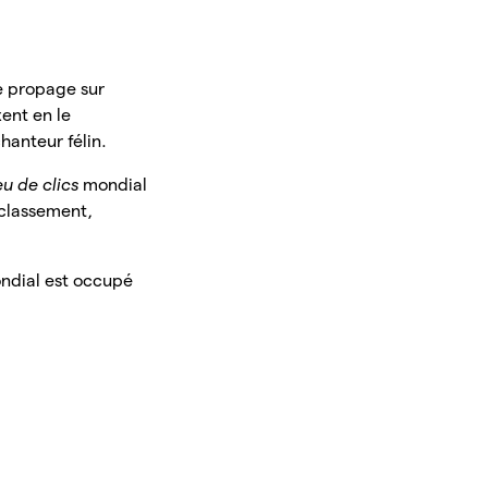
e propage sur
xent en le
hanteur félin.
eu de clics
mondial
 classement,
ndial est occupé