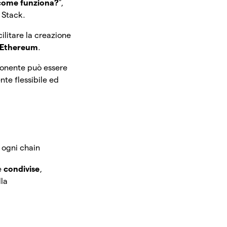
 come funziona?
”,
 Stack.
litare la creazione
a Ethereum
.
mponente può essere
te flessibile ed
a ogni chain
e
condivise
,
lla