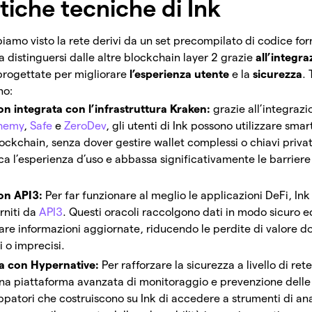
tiche tecniche di Ink
mo visto la rete derivi da un set precompilato di codice forn
 distinguersi dalle altre blockchain layer 2 grazie
all’integr
progettate per migliorare
l’esperienza utente
e la
sicurezza
. 
no:
n integrata con l’infrastruttura Kraken:
grazie all’integraz
hemy
,
Safe
e
ZeroDev
, gli utenti di Ink possono utilizzare sma
lockchain, senza dover gestire wallet complessi o chiavi priva
a l’esperienza d’uso e abbassa significativamente le barriere
con API3:
Per far funzionare al meglio le applicazioni DeFi, Ink
rniti da
API3
. Questi oracoli raccolgono dati in modo sicuro e
are informazioni aggiornate, riducendo le perdite di valore d
 o imprecisi.
va con Hypernative:
Per rafforzare la sicurezza a livello di ret
na piattaforma avanzata di monitoraggio e prevenzione dell
ppatori che costruiscono su Ink di accedere a strumenti di anali