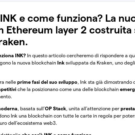
 INK e come funziona? La nu
 Ethereum layer 2 costruita 
Kraken.
nziona INK?
In questo articolo cercheremo di rispondere a qu
gono la nuova blockchain
Ink
sviluppata da Kraken, uno degli
ra nelle
prime fasi del suo sviluppo
, Ink sta già dimostrando
petitivi
che la posizionano come una delle blockchain
emerge
ento.
 moderna
, basata sull’
OP Stack
, unita all’attenzione per
presta
dono Ink una blockchain con tutte le carte in regola per poters
turo dell’ecosistema web3.