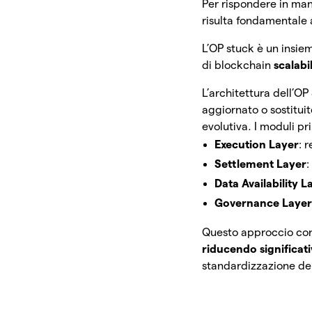
Per rispondere in ma
risulta fondamentale 
L’OP stuck è un insie
di blockchain
scalabil
L’architettura dell’O
aggiornato o sostitui
evolutiva. I moduli pr
Execution Layer
: 
Settlement Layer
:
Data Availability L
Governance Laye
Questo approccio con
riducendo significati
standardizzazione dell