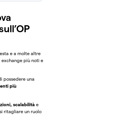
ova
sull’OP
esta e a molte altre
 exchange più noti e
 di possedere una
nti più
zioni, scalabilità
e
i ritagliare un ruolo