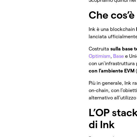
Scopriamo quindi nel
Che cos’è
Ink è una blockchain
lanciata ufficialmente
Costruita
sulla base 
Optimism
,
Base
e Uni
con un’infrastruttura
con l’ambiente EVM
Più in generale, Ink 
on-chain, con l’obiett
alternativo all’utiliz
L’OP stack
di Ink