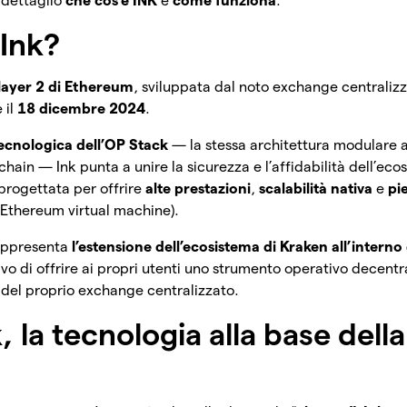
 dettaglio
che cos’è INK
e
come funziona
.
 Ink?
layer 2 di Ethereum
, sviluppata dal noto exchange centraliz
 il
18 dicembre 2024
.
tecnologica dell’OP Stack
— la stessa architettura modulare a
chain — Ink punta a unire la sicurezza e l’affidabilità dell’e
 progettata per offrire
alte prestazioni
,
scalabilità
nativa
e
pi
(Ethereum virtual machine).
rappresenta
l’estensione dell’ecosistema di Kraken all’inter
ivo di offrire ai propri utenti uno strumento operativo decentr
zo del proprio exchange centralizzato.
, la tecnologia alla base dell