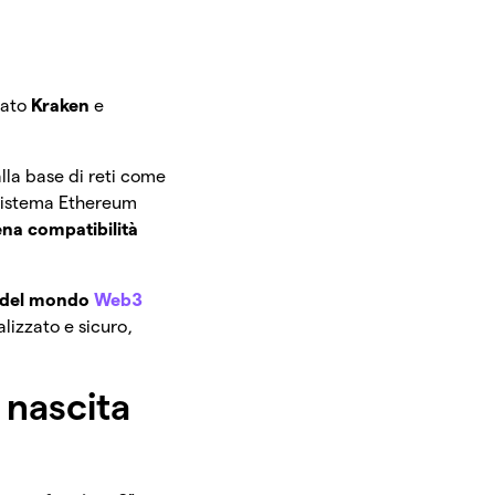
zato
Kraken
e
lla base di reti come
cosistema Ethereum
ena
compatibilità
no del mondo
Web3
alizzato e sicuro,
a nascita