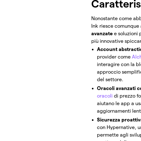
Caratteris
Nonostante come abbia
Ink riesce comunque a
avanzate
e soluzioni 
più innovative spicca
Account abstractio
provider come
Alc
interagire con la b
approccio semplific
del settore.
Oracoli avanzati 
oracoli
di prezzo fo
aiutano le app a us
aggiornamenti lenti
Sicurezza proatti
con Hypernative, u
permette agli svilu