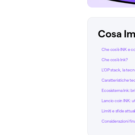
Cosa Im
Che cos’è INK e co
Che cos’è Ink?
L’OP stack, la tecno
Caratteristiche te
Ecosistema Ink: br
Lancio coin INK: ut
Limiti e sfide attual
Considerazioni fina