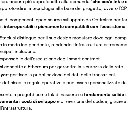
niera ancora più approfondita alla domanda “
che cos’è Ink e
approfondire la tecnologia alla base del progetto, ovvero l’OP
me di componenti open-source sviluppato da Optimism per faci
i
,
interoperabili
e
pienamente compatibili con l’ecosistem
P Stack si distingue per il suo design modulare dove ogni co
to in modo indipendente, rendendo l’infrastruttura estremamen
incipali includono:
responsabile dell’esecuzione degli smart contract
 si connette a Ethereum per garantire la sicurezza della rete
ayer
: gestisce la pubblicazione dei dati delle transazioni
r
: definisce le regole operative e può essere personalizzato d
sente a progetti come Ink di nascere su
fondamenta solide
vamente i costi di sviluppo
e di revisione del codice, grazie a
’infrastruttura.