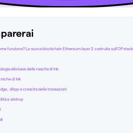
parerai
me funziona? La nuova blockchain Ethereum layer 2 costruita sull’OP stack
logia alla base della nascita di Ink
cniche di Ink
idge, dApp e crescita delle transazioni
ilità e airdrop
i
li