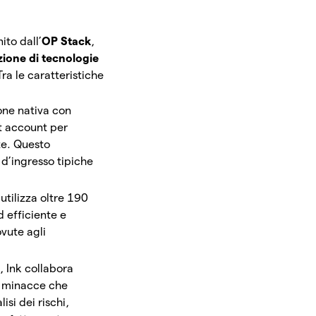
ito dall’
OP Stack
,
azione di tecnologie
Tra le caratteristiche
ione nativa con
rt account per
te. Questo
 d’ingresso tipiche
 utilizza oltre 190
d efficiente e
ovute agli
e, Ink collabora
e minacce che
si dei rischi,