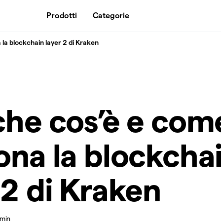
Prodotti
Categorie
 la blockchain layer 2 di Kraken
che cos’è e com
ona la blockcha
 2 di Kraken
 min