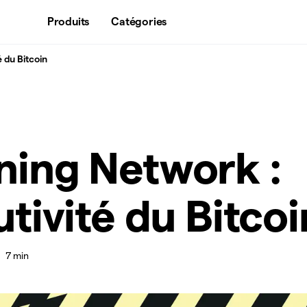
Produits
Catégories
é du Bitcoin
ning Network :
utivité du Bitcoi
7 min