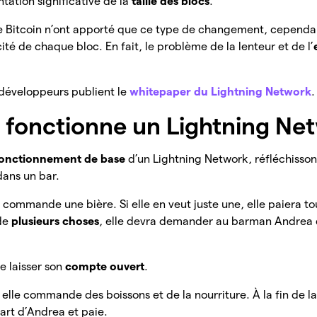
ation significative de la
taille des blocs
.
de Bitcoin n’ont apporté que ce type de changement, cependant
té de chaque bloc. En fait, le problème de la lenteur et de l’
 développeurs publient le
whitepaper du Lightning Network
onctionne un Lightning Ne
onctionnement de base
d’un Lightning Network, réfléchisson
dans un bar.
 commande une bière. Si elle en veut juste une, elle paiera tou
de
plusieurs choses
, elle devra demander au barman Andrea d
e laisser son
compte ouvert
.
 elle commande des boissons et de la nourriture. À la fin de la 
part d’Andrea et paie.