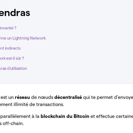
endras
 inventé ?
ne un Lightning Network
t indirects
k est-il sûr ?
 cas d’utilisation
 est un
réseau
de nœuds
décentralisé
qui te permet d’envoy
ment illimité de transactions.
 parallèlement à la
blockchain du Bitcoin
et effectue certaine
s off-chain.