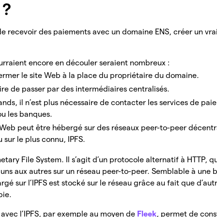
 ?
e de recevoir des paiements avec un domaine ENS, créer un vrai
urraient encore en découler seraient nombreux :
ermer le site Web à la place du propriétaire du domaine.
aire de passer par des intermédiaires centralisés.
ands, il n’est plus nécessaire de contacter les services de pai
ou les banques.
 Web peut être hébergé sur des réseaux peer-to-peer décentral
 sur le plus connu, IPFS.
netary File System. Il s’agit d’un protocole alternatif à HTTP, q
uns aux autres sur un réseau peer-to-peer. Semblable à une b
argé sur l’IPFS est stocké sur le réseau grâce au fait que d’au
pie.
S avec l’IPFS, par exemple au moyen de
Fleek
, permet de const