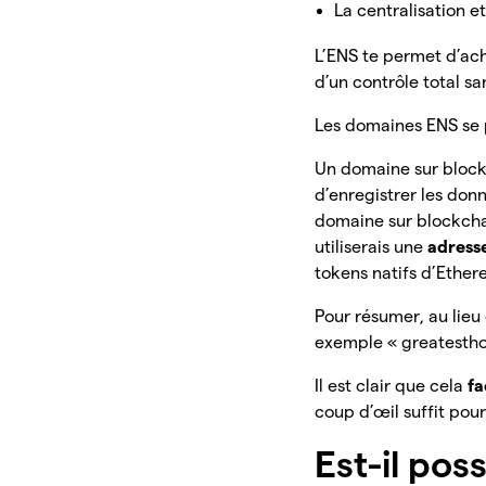
La centralisation e
L’ENS te permet d’ac
d’un contrôle total s
Les domaines ENS se 
Un domaine sur blockc
d’enregistrer les donn
domaine sur blockch
utiliserais une
adresse
tokens natifs d’Ethe
Pour résumer, au l
exemple « greatestho
Il est clair que cela
fa
coup d’œil suffit pour 
Est-il pos