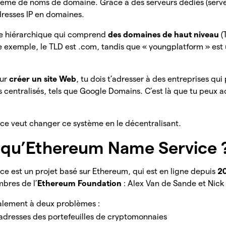
tème de noms de domaine. Grâce à des serveurs dédiés (serve
dresses IP en domaines.
me hiérarchique qui comprend
des domaines de haut niveau
(
e exemple, le TLD est .com, tandis que « youngplatform » es
our
créer un site Web
, tu dois t’adresser à des entreprises qu
 centralisés, tels que Google Domains. C’est là que tu peux 
e veut changer ce système en le décentralisant.
 qu’Ethereum Name Service 
e est un projet basé sur Ethereum, qui est en ligne depuis
2
bres de l’
Ethereum Foundation
: Alex Van de Sande et Nick
alement à deux problèmes :
adresses des portefeuilles de cryptomonnaies