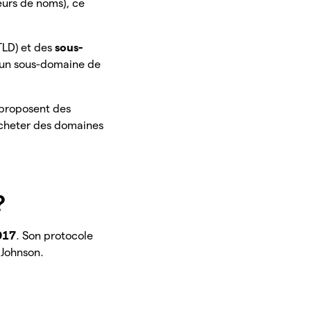
urs de noms), ce
TLD) et des
sous-
t un sous-domaine de
i proposent des
acheter des domaines
?
017
. Son protocole
 Johnson.