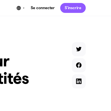
Se connecter
S’inscrire
ur
tités