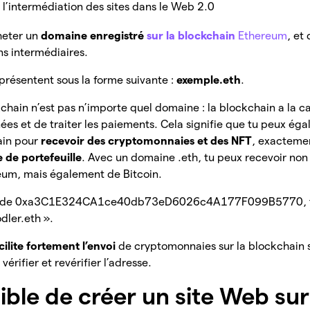
t l’intermédiation des sites dans le Web 2.0
heter un
domaine enregistré
sur la blockchain
Ethereum
, et
ans intermédiaires.
présentent sous la forme suivante :
exemple.eth
.
hain n’est pas n’importe quel domaine : la blockchain a la c
ées et de traiter les paiements. Cela signifie que tu peux égal
ain pour
recevoir des cryptomonnaies et des NFT
, exacteme
 de portefeuille
. Avec un domaine .eth, tu peux recevoir no
reum, mais également de Bitcoin.
ieu de 0xa3C1E324CA1ce40db73eD6026c4A177F099B5770, t
dler.eth ».
cilite fortement l’envoi
de cryptomonnaies sur la blockchain s
vérifier et revérifier l’adresse.
sible de créer un site Web sur