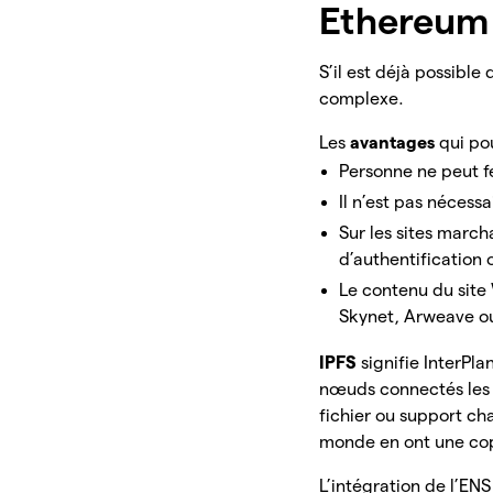
Ethereum
S’il est déjà possibl
complexe.
Les
avantages
qui po
Personne ne peut f
Il n’est pas nécess
Sur les sites march
d’authentification 
Le contenu du site
Skynet, Arweave ou
IPFS
signifie InterPla
nœuds connectés les 
fichier ou support ch
monde en ont une co
L’intégration de l’EN