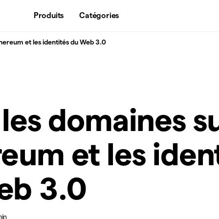
Produits
Catégories
hereum et les identités du Web 3.0
 les domaines s
eum et les iden
eb 3.0
min