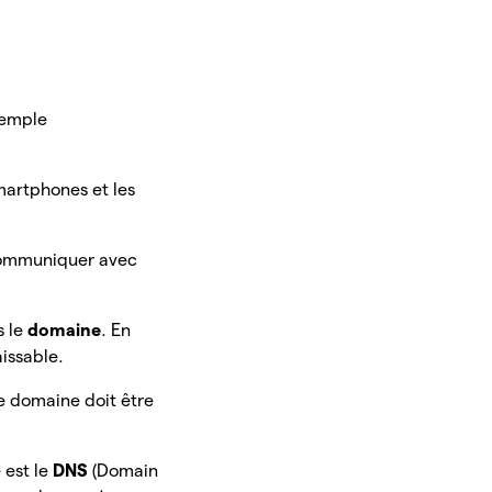
xemple
martphones et les
e communiquer avec
s le
domaine
. En
aissable.
e domaine doit être
 est le
DNS
(Domain