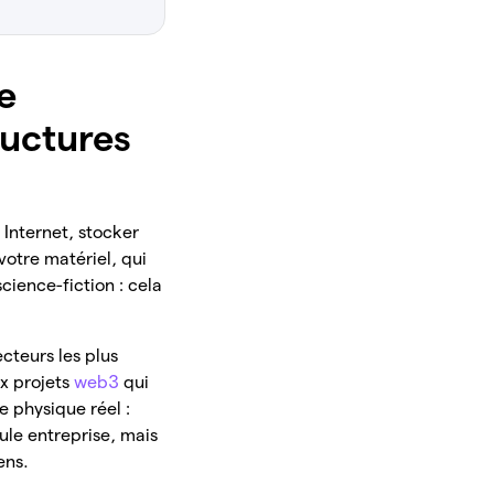
e
ructures
 Internet, stocker
otre matériel, qui
science-fiction : cela
secteurs les plus
ux projets
web3
qui
e physique réel :
ule entreprise, mais
ens.