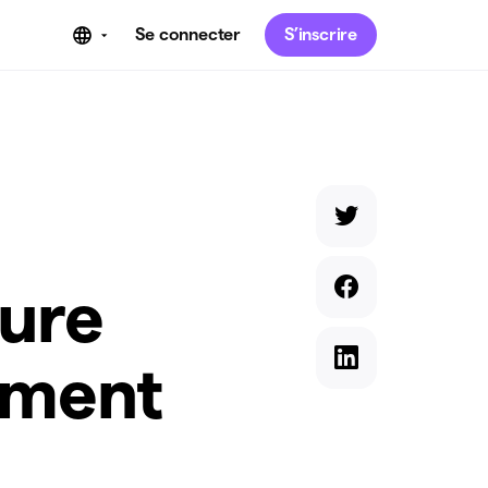
Se connecter
S’inscrire
ture
mment