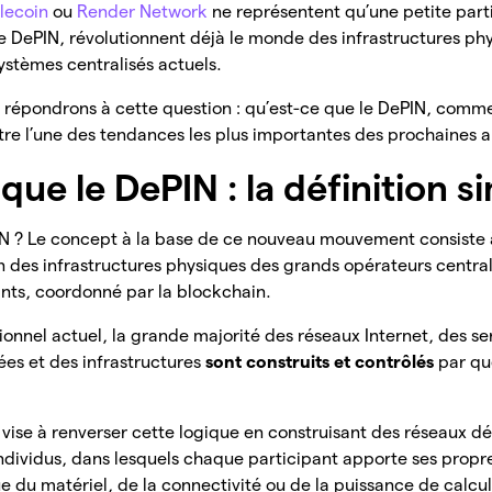
ilecoin
ou
Render Network
ne représentent qu’une petite partie
e DePIN, révolutionnent déjà le monde des infrastructures ph
ystèmes centralisés actuels.
s répondrons à cette question : qu’est-ce que le DePIN, comme
être l’une des tendances les plus importantes des prochaines 
que le DePIN : la définition s
IN ? Le concept à la base de ce nouveau mouvement consiste à
on des infrastructures physiques des grands opérateurs central
ants, coordonné par la blockchain.
ionnel actuel, la grande majorité des réseaux Internet, des s
es et des infrastructures
sont construits et contrôlés
par qu
ise à renverser cette logique en construisant des réseaux dé
ndividus, dans lesquels chaque participant apporte ses propr
e du matériel, de la connectivité ou de la puissance de calc