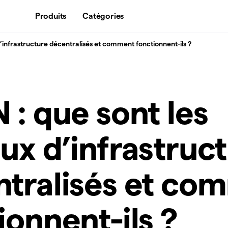
Produits
Catégories
d’infrastructure décentralisés et comment fonctionnent-ils ?
 : que sont les
ux d’infrastruc
tralisés et co
ionnent-ils ?