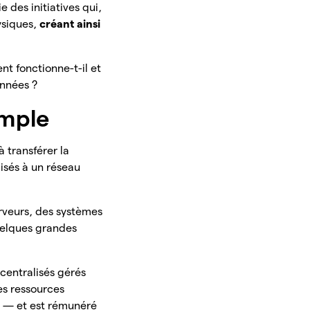
 des initiatives qui,
ysiques,
créant ainsi
nt fonctionne-t-il et
années ?
imple
 transférer la
isés à un réseau
erveurs, des systèmes
elques grandes
centralisés gérés
es ressources
ul — et est rémunéré