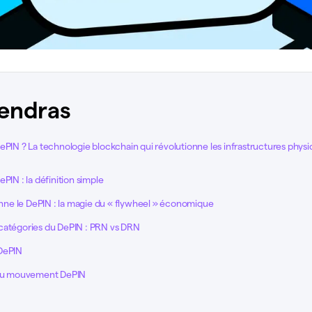
endras
ePIN ? La technologie blockchain qui révolutionne les infrastructures phys
PIN : la définition simple
e le DePIN : la magie du « flywheel » économique
catégories du DePIN : PRN vs DRN
DePIN
 du mouvement DePIN