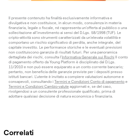
Il presente contenuto ha finalità esclusivamente informativa e
divulgativa e non costituisce, in alcun modo, consulenza in materia
finanziaria, legale o fiscale, né rappresenta un’offerta al pubblico o una
sollecitazione all’investimento ai sensi del D.Lgs. 58/1998 (TUF). Le
cripto-attività sono strumenti caratterizzati da un’elevata volatilità e
comportano un rischio significativo di perdita, anche integrale, del
capitale investito. Le performance storiche e le eventuali previsioni
non costituiscono garanzia di risultati futuri. Per una panoramica
dettagliata dei rischi, consulta l’
Informativa Generale sui Rischi
Il conto
di pagamento offerto da Young Platform è disciplinato dal D.Lgs.
11/2010 e non può essere equiparato a un conto corrente bancario;
pertanto, non beneficia delle garanzie previste per i depositi presso
istituti bancari. L’utente è invitato a compiere valutazioni autonome e
consapevoli, consultando i
Termini e Condizioni Conto di pagamento
e
Termini e Condizioni Cambio-valute
aggiornati e, se del caso,
rivolgendosi a un consulente professionale qualificato, prima di
adottare qualsiasi decisione di natura economica o finanziaria.
Correlati