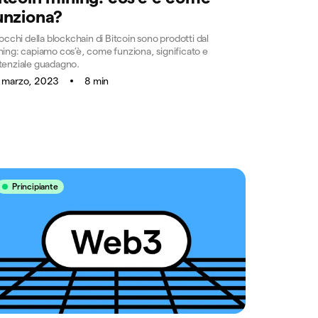
unziona?
locchi della blockchain di Bitcoin sono prodotti dal
ning: capiamo cos’è, come funziona, significato e
tenziale guadagno.
 marzo, 2023
8 min
Principiante