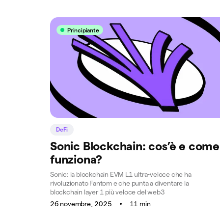
Principiante
DeFi
Sonic Blockchain: cos’è e come
funziona?
Sonic: la blockchain EVM L1 ultra-veloce che ha
rivoluzionato Fantom e che punta a diventare la
blockchain layer 1 più veloce del web3
26 novembre, 2025
11 min