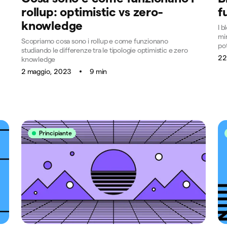
rollup: optimistic vs zero-
f
knowledge
I b
mi
Scopriamo cosa sono i rollup e come funzionano
po
studiando le differenze tra le tipologie optimistic e zero
22
knowledge
2 maggio, 2023
9 min
Principiante