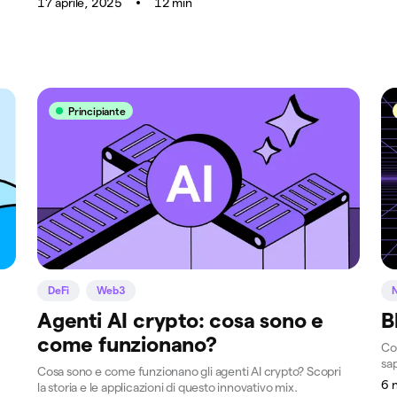
17 aprile, 2025
12 min
Principiante
DeFi
Web3
Agenti AI crypto: cosa sono e
B
come funzionano?
Co
sa
Cosa sono e come funzionano gli agenti AI crypto? Scopri
6 
la storia e le applicazioni di questo innovativo mix.