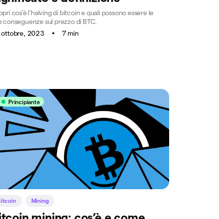
pri cos’è l’halving di bitcoin e quali possono essere le
e conseguenze sul prezzo di BTC.
 ottobre, 2023
7 min
Principiante
itcoin
Mining
itcoin mining: cos’è e come