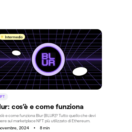
Intermedio
NFT
lur: cos’è e come funziona
s’è e come funziona Blur (BLUR)? Tutto quello che devi
pere sul marketplace NFT più utilizzato di Ethereum.
novembre, 2024
8 min