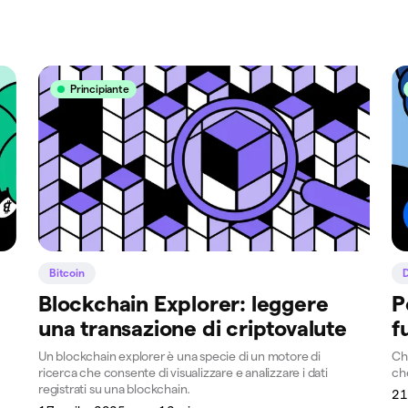
Principiante
Bitcoin
Blockchain Explorer: leggere
P
una transazione di criptovalute
f
Un blockchain explorer è una specie di un motore di
Ch
ricerca che consente di visualizzare e analizzare i dati
ch
registrati su una blockchain.
21