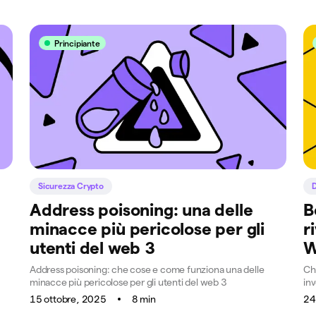
Principiante
Sicurezza Crypto
Address poisoning: una delle
B
minacce più pericolose per gli
r
utenti del web 3
W
Address poisoning: che cose e come funziona una delle
Ch
minacce più pericolose per gli utenti del web 3
inv
15 ottobre, 2025
8 min
24