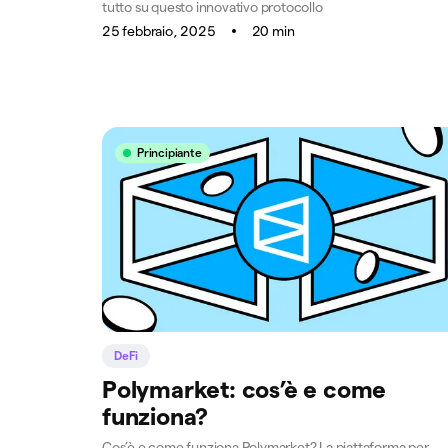
tutto su questo innovativo protocollo
25 febbraio, 2025
20 min
Principiante
DeFi
Polymarket: cos’è e come
funziona?
Cos’è e come funziona Polymarket? La piattaforma per