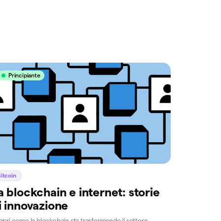
Principiante
itcoin
a blockchain e internet: storie
i innovazione
pri come la blockchain sta trasformando il settore