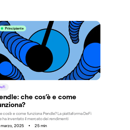
Principiante
DeFi
endle: che cos’è e come
unziona?
e cos’è e come funziona Pendle? La piattaforma DeFi
e ha inventato il mercato dei rendimenti
 marzo, 2025
25 min