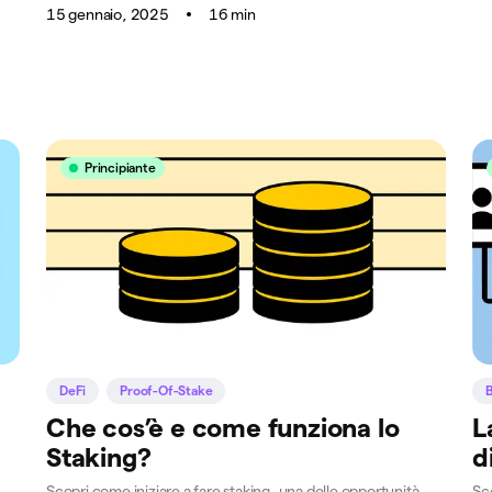
15 gennaio, 2025
16 min
Principiante
DeFi
Proof-Of-Stake
B
Che cos’è e come funziona lo
L
Staking?
d
Scopri come iniziare a fare staking, una delle opportunità
Sco