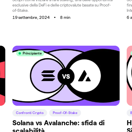
esclusive della DeFi e delle criptovalute basate su Proof-
fin
of-Stake.
Int
19 settembre, 2024
8 min
6 
Principiante
Confronti Crypto
Proof-Of-Stake
B
Solana vs Avalanche: sfida di
H
scalabilità
S