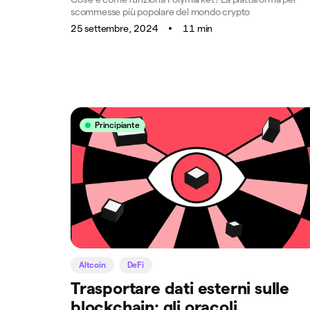
scommesse più popolare del mondo crypto
25 settembre, 2024
11 min
Principiante
Altcoin
DeFi
Trasportare dati esterni sulle
blockchain: gli oracoli