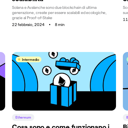
Solana e Avalanche sono due blockchain di ultima
Sco
generazione, create per essere scalabili ed ecologiche,
su
grazie al Proof-of-Stake
11
22 febbraio, 2024
8 min
Intermedio
Ethereum
B
Cosa sono e come funzionano i
B