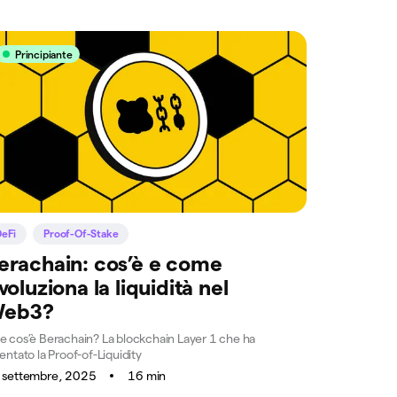
Principiante
DeFi
Proof-Of-Stake
erachain: cos’è e come
ivoluziona la liquidità nel
eb3?
e cos’è Berachain? La blockchain Layer 1 che ha
entato la Proof-of-Liquidity
 settembre, 2025
16 min