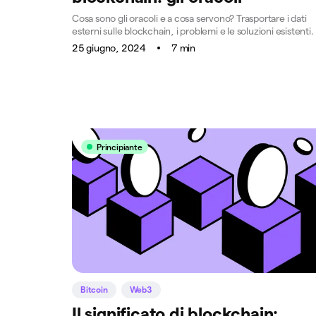
Cosa sono gli oracoli e a cosa servono? Trasportare i dati
esterni sulle blockchain, i problemi e le soluzioni esistenti.
25 giugno, 2024
7 min
Principiante
Bitcoin
Web3
Il significato di blockchain: