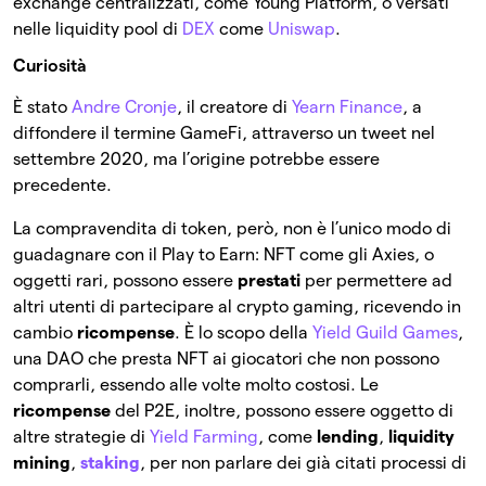
exchange centralizzati, come Young Platform, o versati
nelle liquidity pool di
DEX
come
Uniswap
.
Curiosità
È stato
Andre Cronje
, il creatore di
Yearn Finance
, a
diffondere il termine GameFi, attraverso un tweet nel
settembre 2020, ma l’origine potrebbe essere
precedente.
La compravendita di token, però, non è l’unico modo di
guadagnare con il Play to Earn: NFT come gli Axies, o
oggetti rari, possono essere
prestati
per permettere ad
altri utenti di partecipare al crypto gaming, ricevendo in
cambio
ricompense
. È lo scopo della
Yield Guild Games
,
una DAO che presta NFT ai giocatori che non possono
comprarli, essendo alle volte molto costosi. Le
ricompense
del P2E, inoltre, possono essere oggetto di
altre strategie di
Yield Farming
, come
lending
,
liquidity
mining
,
staking
, per non parlare dei già citati processi di