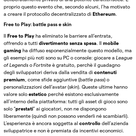
proprio questo evento che, secondo alcuni, l’ha motivato
a creare il protocollo decentralizzato di
Ethereum
.
Free to Play: battle pass e skin
Il
Free to Play
ha eliminato le barriere all’entrata,
offrendo a tutti
divertimento senza spesa
. Il
mobile
gaming
ha diffuso esponenzialmente questo modello, ma
gli esempi più noti sono su PC o console: giocare a
League
of Legends
o
Fortnite
è gratuito, perchè il guadagno
degli sviluppatori deriva dalla vendita di
contenuti
premium
, come sfide aggiuntive (
battle pass
) o
personalizzazioni dell’avatar (
skin
). Queste ultime hanno
valore solo
estetico
perché esistono esclusivamente
all’interno della piattaforma: tutti gli asset di gioco sono
solo “
prestati
” ai giocatori, non ne dispongono
liberamente (quindi non possono venderli né scambiarli).
L’esperienza è ancora soggetta al
controllo
dell’azienda
sviluppatrice e non è premiata da incentivi economici.