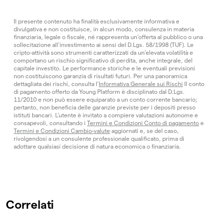
Il presente contenuto ha finalità esclusivamente informativa e
divulgativa e non costituisce, in alcun modo, consulenza in materia
finanziaria, legale o fiscale, né rappresenta un’offerta al pubblico o una
sollecitazione all’investimento ai sensi del D.Lgs. 58/1998 (TUF). Le
cripto-attività sono strumenti caratterizzati da un’elevata volatilità e
comportano un rischio significativo di perdita, anche integrale, del
capitale investito. Le performance storiche e le eventuali previsioni
non costituiscono garanzia di risultati futuri. Per una panoramica
dettagliata dei rischi, consulta l’
Informativa Generale sui Rischi
Il conto
di pagamento offerto da Young Platform è disciplinato dal D.Lgs.
11/2010 e non può essere equiparato a un conto corrente bancario;
pertanto, non beneficia delle garanzie previste per i depositi presso
istituti bancari. L’utente è invitato a compiere valutazioni autonome e
consapevoli, consultando i
Termini e Condizioni Conto di pagamento
e
Termini e Condizioni Cambio-valute
aggiornati e, se del caso,
rivolgendosi a un consulente professionale qualificato, prima di
adottare qualsiasi decisione di natura economica o finanziaria.
Correlati