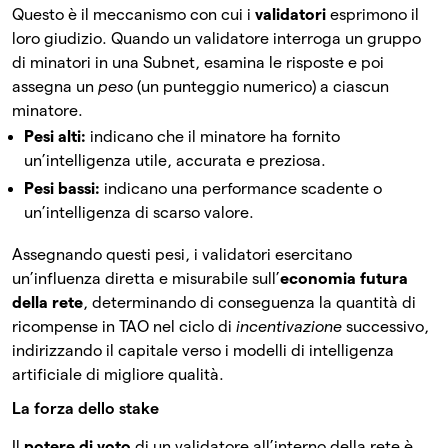
Questo è il meccanismo con cui i
validatori
esprimono il
loro giudizio. Quando un validatore interroga un gruppo
di minatori in una Subnet, esamina le risposte e poi
assegna un
peso
(un punteggio numerico) a ciascun
minatore.
Pesi alti:
indicano che il minatore ha fornito
un’intelligenza utile, accurata e preziosa.
Pesi bassi:
indicano una performance scadente o
un’intelligenza di scarso valore.
Assegnando questi pesi, i validatori esercitano
un’influenza diretta e misurabile sull’
economia futura
della rete
, determinando di conseguenza la quantità di
ricompense in TAO nel ciclo di
incentivazione
successivo,
indirizzando il capitale verso i modelli di intelligenza
artificiale di migliore qualità.
La forza dello stake
Il
potere di voto
di un validatore all’interno della rete è