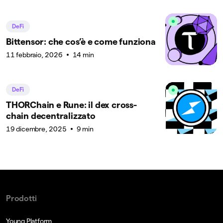
DeFi
Bittensor: che cos’è e come funziona
11 febbraio, 2026
14 min
DeFi
THORChain e Rune: il dex cross-
chain decentralizzato
19 dicembre, 2025
9 min
Prodotti
Young Platform