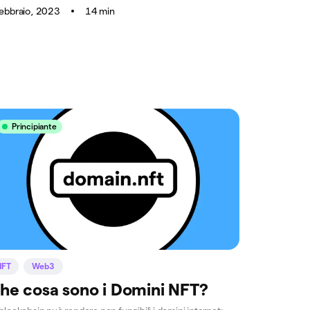
febbraio, 2023
14 min
Principiante
NFT
Web3
he cosa sono i Domini NFT?