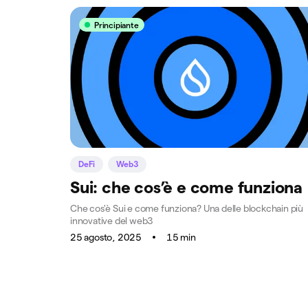
Principiante
DeFi
Web3
Sui: che cos’è e come funziona
Che cos'è Sui e come funziona? Una delle blockchain più
innovative del web3
25 agosto, 2025
15 min