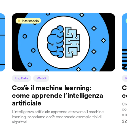
Intermedio
Big Data
Web3
Cos’è il machine learning:
C
come apprende l’intelligenza
c
artificiale
Cre
co
L’intelligenza artificiale apprende attraverso il machine
mi
learning: scopriamo cos’è osservando esempi e tipi di
22
algoritmi.