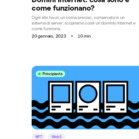
come funzionano?
Ogni sito ha un un nome preciso, conservato in un
sistema di server: scopriamo cos’è un dominio Internet e
come funziona.
20 gennaio, 2023
10 min
Principiante
NFT
Web3