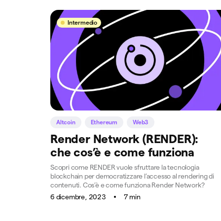
Intermedio
Altcoin
Ethereum
Web3
Render Network (RENDER):
che cos’è e come funziona
Scopri come RENDER vuole sfruttare la tecnologia
blockchain per democratizzare l’accesso al rendering di
contenuti. Cos’è e come funziona Render Network?
6 dicembre, 2023
7 min