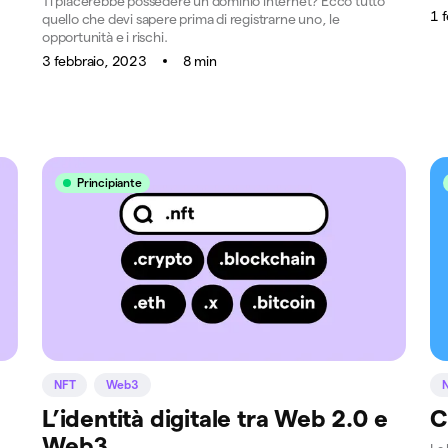
Ti piacerebbe possedere un dominio internet? Ecco tutto
1 
quello che devi sapere prima di registrarne uno, le
opportunità e i rischi.
3 febbraio, 2023
8 min
Principiante
NFT
Web3
L’identità digitale tra Web 2.0 e
C
Web3