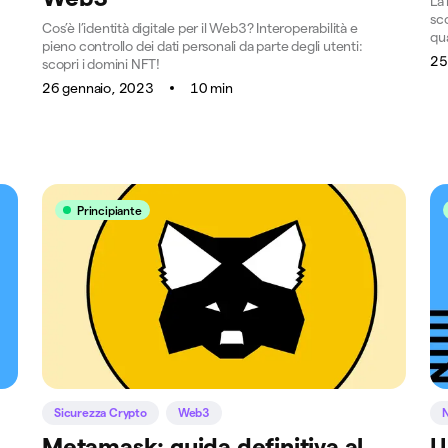
La 
sc
Cos’è l’identità digitale per il Web3? Interoperabilità e
qua
pieno controllo dei dati personali da parte degli utenti:
25
scopri i domini NFT!
26 gennaio, 2023
10 min
Principiante
Sicurezza Crypto
Web3
Metamask: guida definitiva al
U