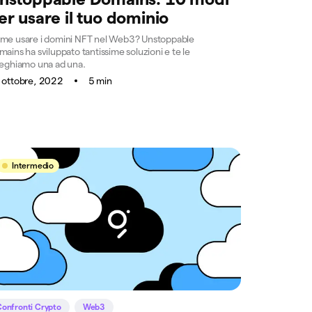
er usare il tuo dominio
me usare i domini NFT nel Web3? Unstoppable
ains ha sviluppato tantissime soluzioni e te le
ieghiamo una ad una.
 ottobre, 2022
5 min
Intermedio
onfronti Crypto
Web3