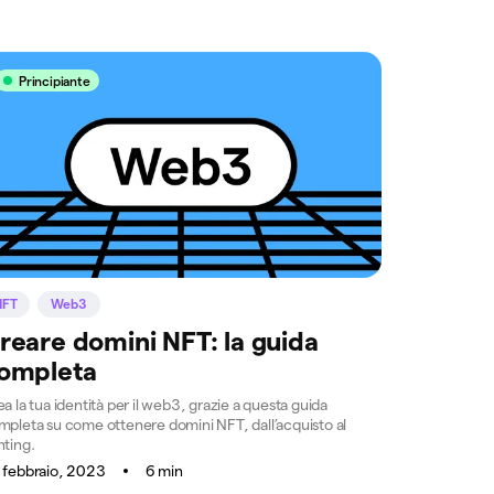
Principiante
NFT
Web3
reare domini NFT: la guida
ompleta
a la tua identità per il web3, grazie a questa guida
mpleta su come ottenere domini NFT, dall’acquisto al
nting.
 febbraio, 2023
6 min