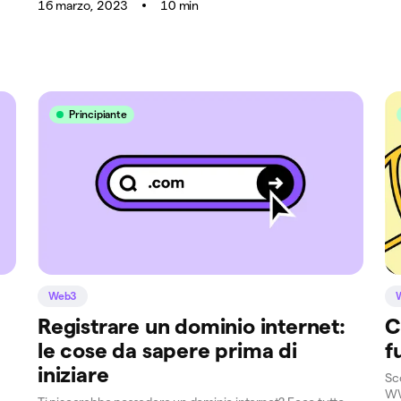
16 marzo, 2023
10 min
Principiante
Web3
Registrare un dominio internet:
C
le cose da sapere prima di
f
iniziare
Sco
WW