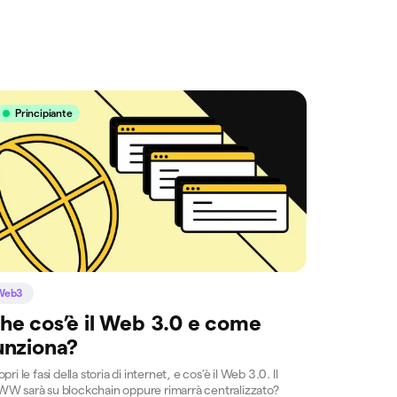
Principiante
Web3
he cos’è il Web 3.0 e come
unziona?
pri le fasi della storia di internet, e cos’è il Web 3.0. Il
W sarà su blockchain oppure rimarrà centralizzato?