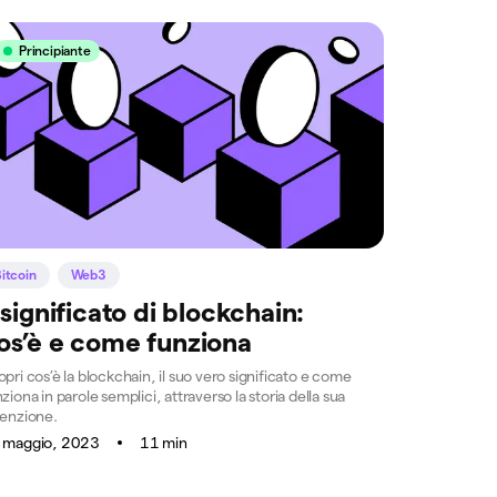
Principiante
itcoin
Web3
l significato di blockchain:
os’è e come funziona
pri cos’è la blockchain, il suo vero significato e come
ziona in parole semplici, attraverso la storia della sua
venzione.
 maggio, 2023
11 min