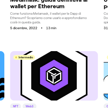
wallet per Ethereum
p
Come funziona Metamask, il wallet per le Dapp di
Co
Ethereum? Scopriamo come usarlo e approfondiamo
Dom
cos’è in questa guida.
sp
5 dicembre, 2022
13 min
31
Intermedio
NFT
Web3
C