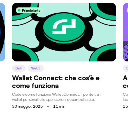
Principiante
DeFi
Web3
Wallet Connect: che cos’è e
A
come funziona
c
Cos'è e come funziona Wallet Connect: il ponte tra i
Co
wallet personali e le applicazioni decentralizzate.
la 
30 maggio, 2025
11 min
15