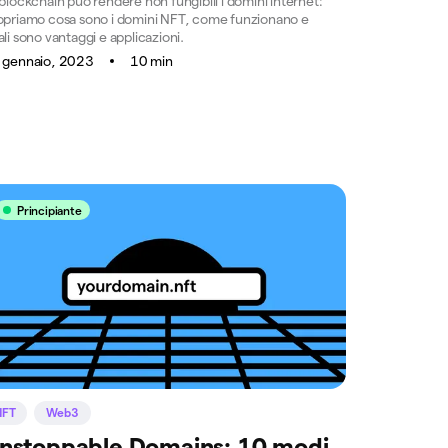
blockchain può rendere non fungibili i domini internet:
opriamo cosa sono i domini NFT, come funzionano e
li sono vantaggi e applicazioni.
 gennaio, 2023
10 min
Principiante
NFT
Web3
nstoppable Domains: 10 modi