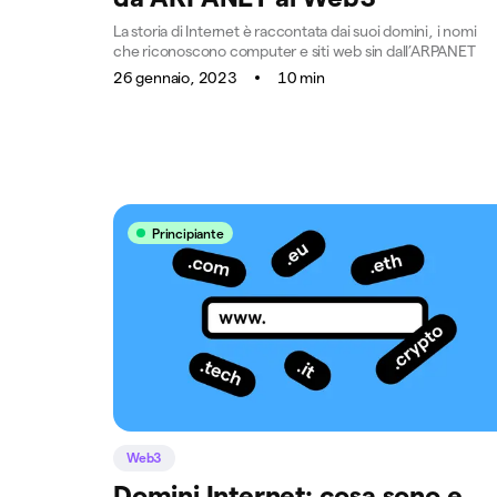
La storia di Internet è raccontata dai suoi domini, i nomi
che riconoscono computer e siti web sin dall’ARPANET
26 gennaio, 2023
10 min
Principiante
Web3
Domini Internet: cosa sono e