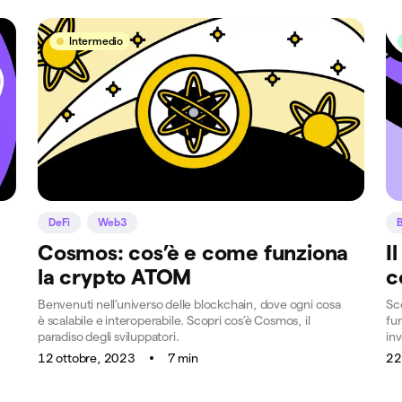
Intermedio
DeFi
Web3
B
Cosmos: cos’è e come funziona
I
la crypto ATOM
c
Benvenuti nell’universo delle blockchain, dove ogni cosa
Sco
è scalabile e interoperabile. Scopri cos’è Cosmos, il
fun
paradiso degli sviluppatori.
in
12 ottobre, 2023
7 min
22