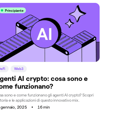
Principiante
DeFi
Web3
genti AI crypto: cosa sono e
ome funzionano?
sa sono e come funzionano gli agenti AI crypto? Scopri
storia e le applicazioni di questo innovativo mix.
 gennaio, 2025
16 min