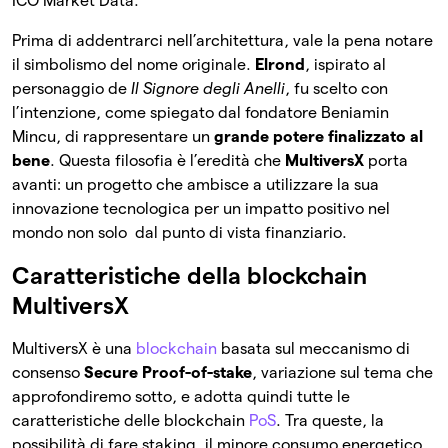
ICO Market Data.
Prima di addentrarci nell’architettura, vale la pena notare
il simbolismo del nome originale.
Elrond
, ispirato al
personaggio de
Il Signore degli Anelli
, fu scelto con
l’intenzione, come spiegato dal fondatore Beniamin
Mincu, di rappresentare un
grande potere finalizzato al
bene
. Questa filosofia è l’eredità che
MultiversX
porta
avanti: un progetto che ambisce a utilizzare la sua
innovazione tecnologica per un impatto positivo nel
mondo non solo dal punto di vista finanziario.
Caratteristiche della blockchain
MultiversX
MultiversX è una
blockchain
basata sul meccanismo di
consenso
Secure Proof-of-stake
, variazione sul tema che
approfondiremo sotto, e adotta quindi tutte le
caratteristiche delle blockchain
PoS
. Tra queste, la
possibilità di fare staking, il minore consumo energetico