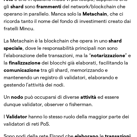
gli
shard
sono
frammenti
del network/blockchain che
operano in parallelo. Manca solo la
Metachain
, che ci
ricorda tanto il nome del fondo di investimenti creato dai
fratelli Mincu.
La Metachain è la blockchain che opera in uno
shard
speciale
, dove le responsabilità principali non sono
l’elaborazione delle transazioni, ma la “
notarizzazione
” e
la
finalizzazione
dei blocchi già elaborati, facilitando la
comunicazione
tra gli shard, memorizzando e
mantenendo un registro di validatori, elaborando e
gestendo l’attività dei nodi.
Un
nodo
può occuparsi di diverse
attività
ed essere
dunque validator, observer o fisherman.
I
Validator
hanno lo stesso ruolo della maggior parte dei
validatori di reti PoS.
Sono nodi della rete Elrond che
elaborano
le
transazioni