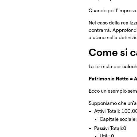
Quando poi l’impresa c
Nel caso della realizz
contrarrà. Approfond
aiutano nella definizi
Come si ca
La formula per calcola
Patrimonio Netto = Att
Ecco un esempio sempli
Supponiamo che un’azi
Attivi Totali: 100.
Capitale social
Passivi Totali:0
Utili: 0