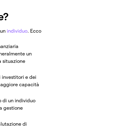
e?
i un
individuo
. Ecco
nanziaria
generalmente un
a situazione
 investitori e dei
 maggiore capacità
o di un individuo
na gestione
valutazione di