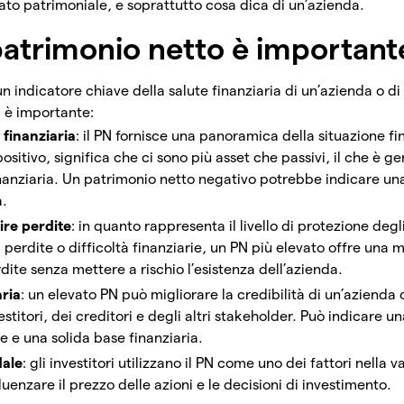
tato patrimoniale, e soprattutto cosa dica di un’azienda.
 patrimonio netto è important
un indicatore chiave della salute finanziaria di un’azienda o d
i è importante:
 finanziaria
: il PN fornisce una panoramica della situazione fi
ositivo, significa che ci sono più asset che passivi, il che è 
inanziaria. Un patrimonio netto negativo potrebbe indicare un
a.
ire perdite
: in quanto rappresenta il livello di protezione degli
di perdite o difficoltà finanziarie, un PN più elevato offre una
rdite senza mettere a rischio l’esistenza dell’azienda.
aria
: un elevato PN può migliorare la credibilità di un’azienda 
estitori, dei creditori e degli altri stakeholder. Può indicare u
e e una solida base finanziaria.
dale
: gli investitori utilizzano il PN come uno dei fattori nella 
luenzare il prezzo delle azioni e le decisioni di investimento.