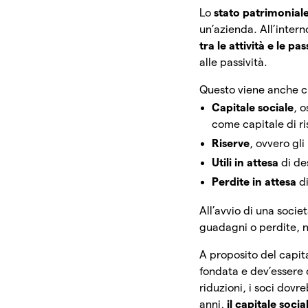
Lo
stato patrimonial
un’azienda. All’inter
tra le attività e le pas
alle passività.
Questo viene anche ch
Capitale sociale
, o
come capitale di ri
Riserve
, ovvero gli
Utili in attesa
di de
Perdite in attesa
di
All’avvio di una socie
guadagni o perdite, 
A proposito del capit
fondata e dev’essere 
riduzioni, i soci dovr
anni,
il capitale soc