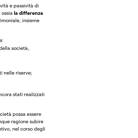
vità e passività di
 ossia
la differenza
trimoniale, insieme
a:
 della società,
 nelle riserve;
ncora stati realizzati
ocietà possa essere
nque ragione subire
otivo, nel corso degli