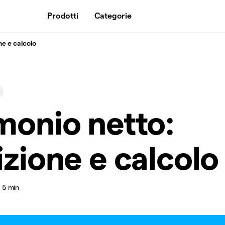
Prodotti
Categorie
ne e calcolo
monio netto:
izione e calcolo
5 min