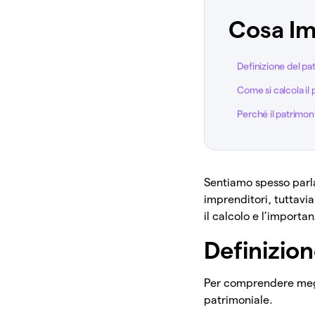
Cosa Im
Definizione del pa
Come si calcola il
Perché il patrimon
Sentiamo spesso parla
imprenditori, tuttavi
il calcolo e l’importa
Definizio
Per comprendere megli
patrimoniale.