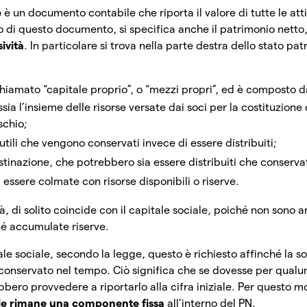
e
è un documento contabile che riporta il valore di tutte le atti
no di questo documento, si specifica anche il patrimonio netto,
sività
. In particolare si trova nella parte destra dello stato pa
iamato “capitale proprio”, o “mezzi propri”, ed è composto d
ssia l’insieme delle risorse versate dai soci per la costituzione
schio;
 utili che vengono conservati invece di essere distribuiti;
stinazione, che potrebbero sia essere distribuiti che conservati
 essere colmate con risorse disponibili o riserve.
tà, di solito coincide con il capitale sociale, poiché non sono a
né accumulate riserve.
ale sociale, secondo la legge, questo è richiesto affinché la s
conservato nel tempo. Ciò significa che se dovesse per qualu
ebbero provvedere a riportarlo alla cifra iniziale. Per questo m
iale rimane una componente fissa
all’interno del PN.