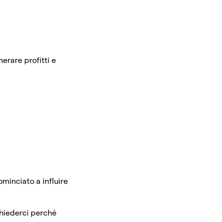
erare profitti e
ominciato a influire
chiederci perché