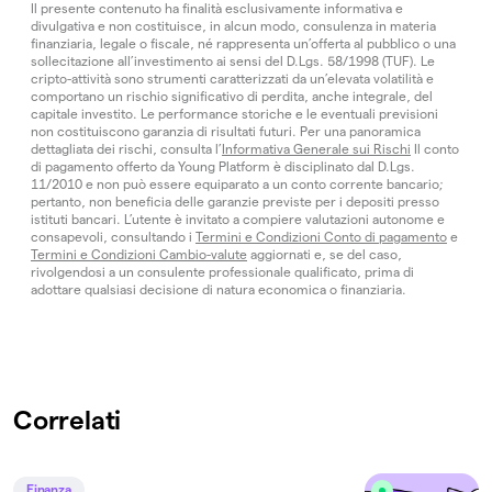
Il presente contenuto ha finalità esclusivamente informativa e
divulgativa e non costituisce, in alcun modo, consulenza in materia
finanziaria, legale o fiscale, né rappresenta un’offerta al pubblico o una
sollecitazione all’investimento ai sensi del D.Lgs. 58/1998 (TUF). Le
cripto-attività sono strumenti caratterizzati da un’elevata volatilità e
comportano un rischio significativo di perdita, anche integrale, del
capitale investito. Le performance storiche e le eventuali previsioni
non costituiscono garanzia di risultati futuri. Per una panoramica
dettagliata dei rischi, consulta l’
Informativa Generale sui Rischi
Il conto
di pagamento offerto da Young Platform è disciplinato dal D.Lgs.
11/2010 e non può essere equiparato a un conto corrente bancario;
pertanto, non beneficia delle garanzie previste per i depositi presso
istituti bancari. L’utente è invitato a compiere valutazioni autonome e
consapevoli, consultando i
Termini e Condizioni Conto di pagamento
e
Termini e Condizioni Cambio-valute
aggiornati e, se del caso,
rivolgendosi a un consulente professionale qualificato, prima di
adottare qualsiasi decisione di natura economica o finanziaria.
Correlati
Finanza