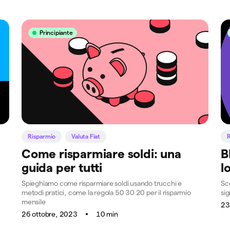
Principiante
Risparmio
Valuta Fiat
Come risparmiare soldi: una
B
guida per tutti
l
Spieghiamo come risparmiare soldi usando trucchi e
Sco
metodi pratici, come la regola 50 30 20 per il risparmio
sig
mensile
23
26 ottobre, 2023
10 min