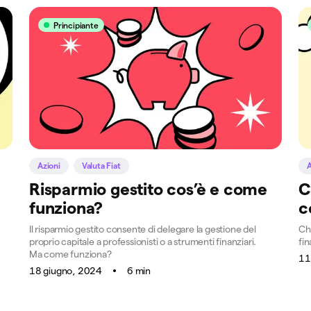
Principiante
Azioni
Valuta Fiat
A
Risparmio gestito cos’è e come
C
funziona?
c
Il risparmio gestito consente di delegare la gestione del
Che
proprio capitale a professionisti o a strumenti finanziari.
fi
Ma come funziona?
11
18 giugno, 2024
6 min