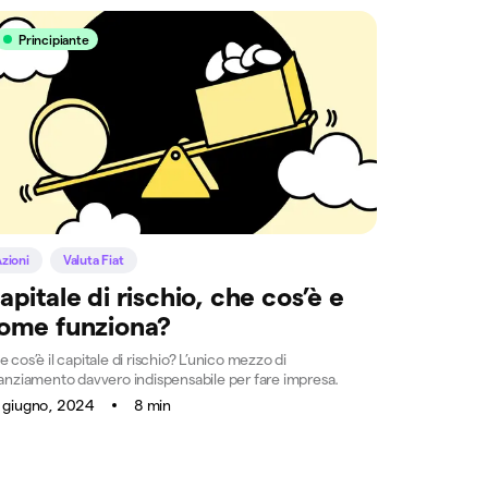
Principiante
zioni
Valuta Fiat
apitale di rischio, che cos’è e
ome funziona?
 cos’è il capitale di rischio? L’unico mezzo di
nanziamento davvero indispensabile per fare impresa.
 giugno, 2024
8 min