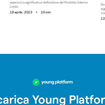
approcci a significato e definizione del Prodotto Interno
Sco
Lordo.
si
18 aprile, 2023
10 min
co
12
carica Young Platfo