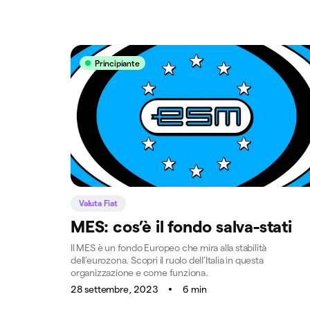
Principiante
Valuta Fiat
MES: cos’è il fondo salva-stati
Il MES è un fondo Europeo che mira alla stabilità
dell’eurozona. Scopri il ruolo dell’Italia in questa
organizzazione e come funziona.
28 settembre, 2023
6 min