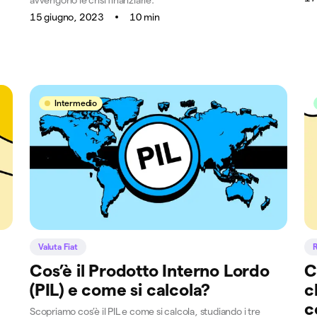
15 giugno, 2023
10 min
Intermedio
Valuta Fiat
Cos’è il Prodotto Interno Lordo
C
(PIL) e come si calcola?
c
c
Scopriamo cos’è il PIL e come si calcola, studiando i tre