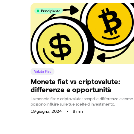
Principiante
Valuta Fiat
Moneta fiat vs criptovalute:
differenze e opportunità
La moneta fiat e criptovalute: scopri le differenze e come
possono influire sulle tue scelte d'investimento.
19 giugno, 2024
8 min