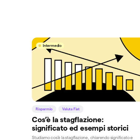
Intermedio
Risparmio
Valuta Fiat
Cos’è la stagflazione:
significato ed esempi storici
Studiamo cos’è la stagflazione, chiarendo significato e