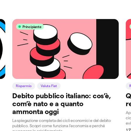
Principiante
Risparmio
Valuta Fiat
Debito pubblico italiano: cos’è,
Q
com’è nato e a quanto
r
ammonta oggi
App
ci
La spiegazione completa dei cicli economici e del debito
evi
pubblico. Scopri come funziona l'economia e perché
17
avvengono le crisi finanziarie.