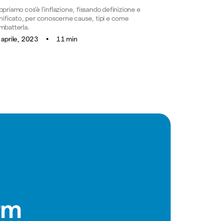
priamo cos’è l’inflazione, fissando definizione e
gnificato, per conoscerne cause, tipi e come
mbatterla.
 aprile, 2023
11 min
rm