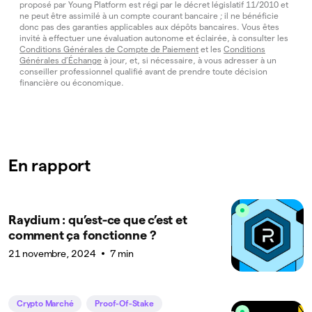
proposé par Young Platform est régi par le décret législatif 11/2010 et
ne peut être assimilé à un compte courant bancaire ; il ne bénéficie
donc pas des garanties applicables aux dépôts bancaires. Vous êtes
invité à effectuer une évaluation autonome et éclairée, à consulter les
Conditions Générales de Compte de Paiement
et les
Conditions
Générales d’Échange
à jour, et, si nécessaire, à vous adresser à un
conseiller professionnel qualifié avant de prendre toute décision
financière ou économique.
En rapport
Raydium : qu’est-ce que c’est et
comment ça fonctionne ?
21 novembre, 2024
7 min
Crypto Marché
Proof-Of-Stake