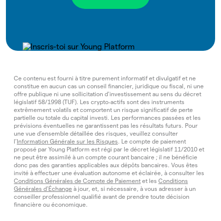
Ce contenu est fourni à titre purement informatif et divulgatif et ne
constitue en aucun cas un conseil financier, juridique ou fiscal, ni une
offre publique ni une sollicitation d’investissement au sens du décret
législatif 58/1998 (TUF). Les crypto‑actifs sont des instruments
extrêmement volatils et comportent un risque significatif de perte
partielle ou totale du capital investi. Les performances passées et les
prévisions éventuelles ne garantissent pas les résultats futurs. Pour
une vue d’ensemble détaillée des risques, veuillez consulter
l’
Information Générale sur les Risques
. Le compte de paiement
proposé par Young Platform est régi par le décret législatif 11/2010 et
ne peut être assimilé à un compte courant bancaire ; il ne bénéficie
donc pas des garanties applicables aux dépôts bancaires. Vous êtes
invité à effectuer une évaluation autonome et éclairée, à consulter les
Conditions Générales de Compte de Paiement
et les
Conditions
Générales d’Échange
à jour, et, si nécessaire, à vous adresser à un
conseiller professionnel qualifié avant de prendre toute décision
financière ou économique.