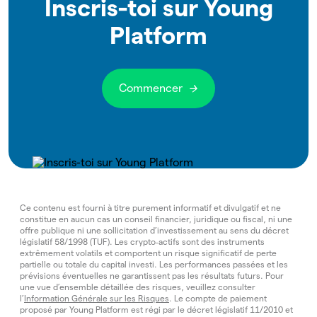
Inscris-toi sur Young
Platform
Commencer
Ce contenu est fourni à titre purement informatif et divulgatif et ne
constitue en aucun cas un conseil financier, juridique ou fiscal, ni une
offre publique ni une sollicitation d’investissement au sens du décret
législatif 58/1998 (TUF). Les crypto‑actifs sont des instruments
extrêmement volatils et comportent un risque significatif de perte
partielle ou totale du capital investi. Les performances passées et les
prévisions éventuelles ne garantissent pas les résultats futurs. Pour
une vue d’ensemble détaillée des risques, veuillez consulter
l’
Information Générale sur les Risques
. Le compte de paiement
proposé par Young Platform est régi par le décret législatif 11/2010 et