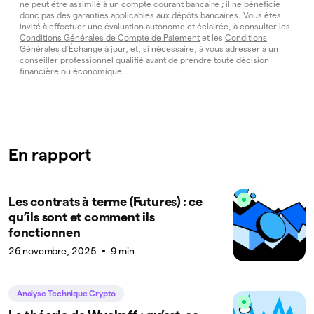
ne peut être assimilé à un compte courant bancaire ; il ne bénéficie
donc pas des garanties applicables aux dépôts bancaires. Vous êtes
invité à effectuer une évaluation autonome et éclairée, à consulter les
Conditions Générales de Compte de Paiement
et les
Conditions
Générales d’Échange
à jour, et, si nécessaire, à vous adresser à un
conseiller professionnel qualifié avant de prendre toute décision
financière ou économique.
En rapport
Les contrats à terme (Futures) : ce
qu’ils sont et comment ils
fonctionnen
26 novembre, 2025
9 min
Analyse Technique Crypto