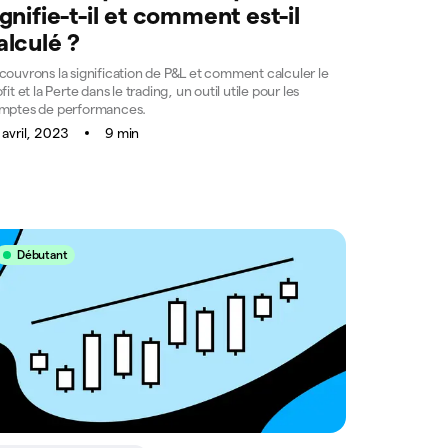
ignifie-t-il et comment est-il
alculé ?
couvrons la signification de P&L et comment calculer le
fit et la Perte dans le trading, un outil utile pour les
mptes de performances.
 avril, 2023
9 min
Débutant