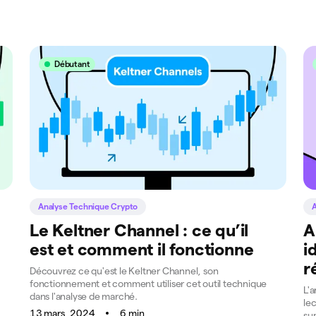
Débutant
Analyse Technique Crypto
A
Le Keltner Channel : ce qu’il
A
est et comment il fonctionne
i
r
Découvrez ce qu'est le Keltner Channel, son
fonctionnement et comment utiliser cet outil technique
L'a
dans l'analyse de marché.
lec
13 mars, 2024
6 min
sup