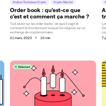
Analyse Technique Crypto
Crypto Marché
A
Order book : qu’est-ce que
A
c’est et comment ça marche ?
t
Tout savoir sur les order books : de quoi il s’agit et
Les
t
comment ils fonctionnent lorsque l'on négocie sur un
Dé
exchange de cryptomonnaies.
com
21 mars, 2023
10 min
7 
Débutant