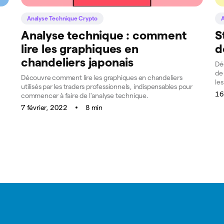
Analyse Technique Crypto
A
Analyse technique : comment
S
lire les graphiques en
d
chandeliers japonais
Déc
de
Découvre comment lire les graphiques en chandeliers
les
utilisés par les traders professionnels, indispensables pour
16
commencer à faire de l'analyse technique.
7 février, 2022
8 min