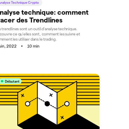
nalyse Technique Crypto
nalyse technique: comment
racer des Trendlines
 trendlines sont un outil d'analyse technique.
couvre ce qu'elles sont, comment les suivre et
ment les utiliser dans le trading.
juin, 2022
10 min
Débutant