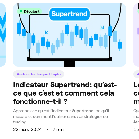
Débutant
Analyse Technique Crypto
A
Indicateur Supertrend: qu’est-
L
ce que c’est et comment cela
c
fonctionne-t-il ?
m
Apprenez ce qu'est l'indicateur Supertrend, ce qu'il
Que
mesure et comment l'utiliser dans vos stratégies de
ind
trading.
êtr
22 mars, 2024
7 min
15