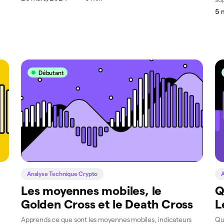
5 
Débutant
Analyse Technique Crypto
A
Les moyennes mobiles, le
Q
Golden Cross et le Death Cross
L
Apprends ce que sont les moyennes mobiles, indicateurs
Qu