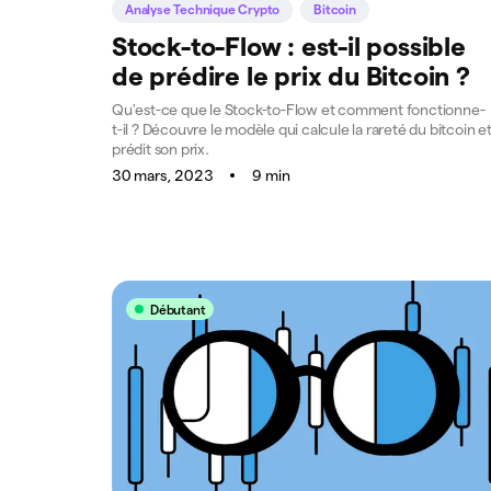
Analyse Technique Crypto
Bitcoin
Stock-to-Flow : est-il possible
de prédire le prix du Bitcoin ?
Qu'est-ce que le Stock-to-Flow et comment fonctionne-
t-il ? Découvre le modèle qui calcule la rareté du bitcoin e
prédit son prix.
30 mars, 2023
9 min
Débutant