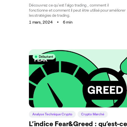
Découvrez ce qu'est l'algo trading , comment il
fonctionne et comment il peut être utilisé pour améliorer
les stratégies de trading.
1 mars, 2024
6 min
Débutant
Analyse Technique Crypto
Crypto Marché
L’indice Fear&Greed : qu’est-c