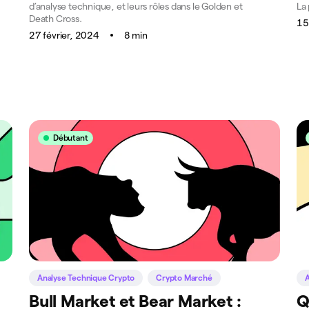
d’analyse technique, et leurs rôles dans le Golden et
La
Death Cross.
15
27 février, 2024
8 min
Débutant
Analyse Technique Crypto
Crypto Marché
A
e
Bull Market et Bear Market :
Q