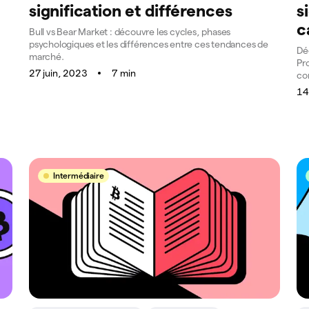
signification et différences
s
c
Bull vs Bear Market : découvre les cycles, phases
psychologiques et les différences entre ces tendances de
Dé
marché.
Pro
27 juin, 2023
7 min
co
14
Intermédiaire