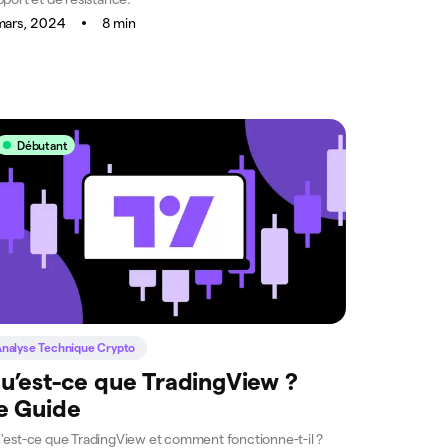
mars, 2024
8 min
Débutant
nalyse Technique Crypto
u’est-ce que TradingView ?
e Guide
'est-ce que TradingView et comment fonctionne-t-il ?