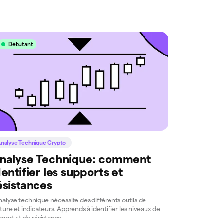
Débutant
nalyse Technique Crypto
nalyse Technique: comment
dentifier les supports et
ésistances
nalyse technique nécessite des différents outils de
ture et indicateurs. Apprends à identifier les niveaux de
port et de résistance.