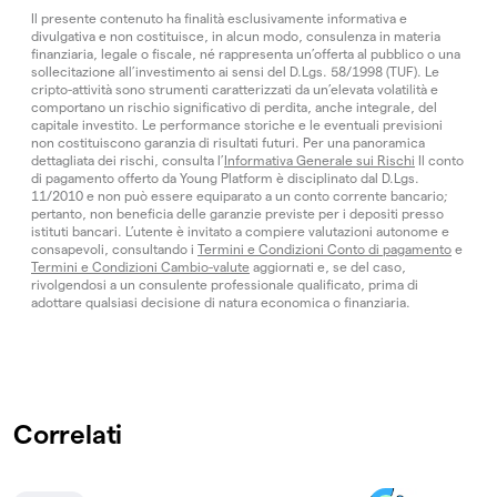
Il presente contenuto ha finalità esclusivamente informativa e
divulgativa e non costituisce, in alcun modo, consulenza in materia
finanziaria, legale o fiscale, né rappresenta un’offerta al pubblico o una
sollecitazione all’investimento ai sensi del D.Lgs. 58/1998 (TUF). Le
cripto-attività sono strumenti caratterizzati da un’elevata volatilità e
comportano un rischio significativo di perdita, anche integrale, del
capitale investito. Le performance storiche e le eventuali previsioni
non costituiscono garanzia di risultati futuri. Per una panoramica
dettagliata dei rischi, consulta l’
Informativa Generale sui Rischi
Il conto
di pagamento offerto da Young Platform è disciplinato dal D.Lgs.
11/2010 e non può essere equiparato a un conto corrente bancario;
pertanto, non beneficia delle garanzie previste per i depositi presso
istituti bancari. L’utente è invitato a compiere valutazioni autonome e
consapevoli, consultando i
Termini e Condizioni Conto di pagamento
e
Termini e Condizioni Cambio-valute
aggiornati e, se del caso,
rivolgendosi a un consulente professionale qualificato, prima di
adottare qualsiasi decisione di natura economica o finanziaria.
Correlati