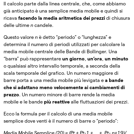
Il calcolo parte dalla linea centrale, che, come abbiamo
già anticipato è una semplice media mobile e quindi si
ricava
facendo la media aritmetica dei prezzi
di chiusura
delle ultime
n
candele.
Questo valore
n
è detto “periodo” o “lunghezza” e
determina il numero di periodi utilizzati per calcolare la
media mobile centrale delle Bande di Bollinger. Una
“barra” può rappresentare
un giorno
,
un’ora
,
un minuto
o qualsiasi altro intervallo temporale, a seconda della
scala temporale del grafico. Un numero maggiore di
barre porta a una media mobile più levigata e
a bande
che si adattano meno velocemente ai cambiamenti di
prezzo
. Un numero minore di barre rende la media
mobile e le bande
più reattive
alle fluttuazioni dei prezzi.
Ecco la formula per il calcolo di una media mobile
semplice dove venti è il numero di barre o “periodo”:
Media Mobile Semplice (20) = (Pt + Pt-1 + … + Pt- n+19)/