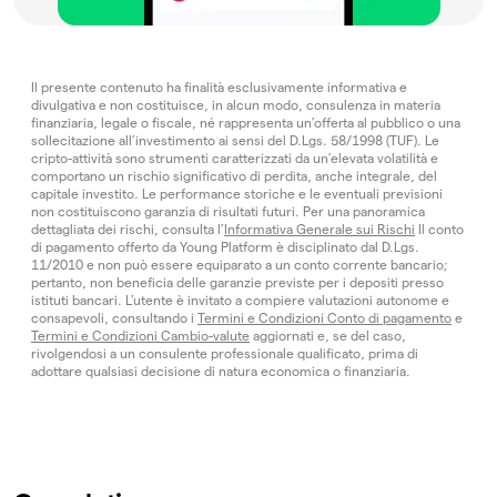
Il presente contenuto ha finalità esclusivamente informativa e
divulgativa e non costituisce, in alcun modo, consulenza in materia
finanziaria, legale o fiscale, né rappresenta un’offerta al pubblico o una
sollecitazione all’investimento ai sensi del D.Lgs. 58/1998 (TUF). Le
cripto-attività sono strumenti caratterizzati da un’elevata volatilità e
comportano un rischio significativo di perdita, anche integrale, del
capitale investito. Le performance storiche e le eventuali previsioni
non costituiscono garanzia di risultati futuri. Per una panoramica
dettagliata dei rischi, consulta l’
Informativa Generale sui Rischi
Il conto
di pagamento offerto da Young Platform è disciplinato dal D.Lgs.
11/2010 e non può essere equiparato a un conto corrente bancario;
pertanto, non beneficia delle garanzie previste per i depositi presso
istituti bancari. L’utente è invitato a compiere valutazioni autonome e
consapevoli, consultando i
Termini e Condizioni Conto di pagamento
e
Termini e Condizioni Cambio-valute
aggiornati e, se del caso,
rivolgendosi a un consulente professionale qualificato, prima di
adottare qualsiasi decisione di natura economica o finanziaria.