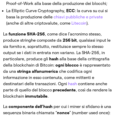
Proof-of-Work alla base della produzione dei blocchi;
La Elliptic Curve Cryptography,
ECC
: la curva su cui si
basa la produzione delle
chiavi pubbliche e private
(anche di altre criptovalute, come
Litecoin
).
La
funzione SHA-256
, come dice l’acronimo stesso,
produce stringhe composte da
256 bit
, qualsiasi input le
sia fornito e, soprattutto, restituisce sempre lo stesso
output se i dati in entrata non variano. La SHA-256, in
particolare, produce gli
hash
alla base della crittografia
della blockchain di Bitcoin:
ogni blocco
è rappresentato
da una
stringa alfanumerica
che codifica ogni
informazione in esso contenuta, come mittenti e
destinatari delle transazioni. Ogni
hash
contiene anche
parte di quello del blocco
precedente
, così da rendere la
blockchain
immutabile
.
La
componente dell’hash
per cui i miner si sfidano è una
sequenza binaria chiamata “
nonce
” (number used once):