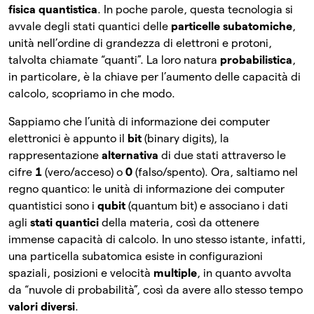
fisica quantistica
. In poche parole, questa tecnologia si
avvale degli stati quantici delle
particelle subatomiche
,
unità nell’ordine di grandezza di elettroni e protoni,
talvolta chiamate “quanti”. La loro natura
probabilistica
,
in particolare, è la chiave per l’aumento delle capacità di
calcolo, scopriamo in che modo.
Sappiamo che l’unità di informazione dei computer
elettronici è appunto il
bit
(binary digits), la
rappresentazione
alternativa
di due stati attraverso le
cifre
1
(vero/acceso) o
0
(falso/spento). Ora, saltiamo nel
regno quantico: le unità di informazione dei computer
quantistici sono i
qubit
(quantum bit) e associano i dati
agli
stati quantici
della materia, così da ottenere
immense capacità di calcolo. In uno stesso istante, infatti,
una particella subatomica esiste in configurazioni
spaziali, posizioni e velocità
multiple
, in quanto avvolta
da “nuvole di probabilità”, così da avere allo stesso tempo
valori diversi
.