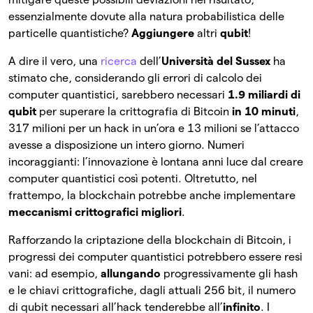
essenzialmente dovute alla natura probabilistica delle
particelle quantistiche?
Aggiungere
altri
qubit
!
A dire il vero, una
ricerca
dell’
Università del Sussex
ha
stimato che, considerando gli errori di calcolo dei
computer quantistici, sarebbero necessari
1.9 miliardi di
qubit
per superare la crittografia di Bitcoin
in 10 minuti
,
317 milioni per un hack in un’ora e 13 milioni se l’attacco
avesse a disposizione un intero giorno. Numeri
incoraggianti: l’innovazione è lontana anni luce dal creare
computer quantistici così potenti. Oltretutto, nel
frattempo, la blockchain potrebbe anche implementare
meccanismi crittografici migliori
.
Rafforzando la criptazione della blockchain di Bitcoin, i
progressi dei computer quantistici potrebbero essere resi
vani: ad esempio,
allungando
progressivamente gli hash
e le chiavi crittografiche, dagli attuali 256 bit, il numero
di qubit necessari all’hack tenderebbe all’
infinito
. I