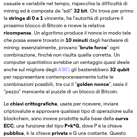
casuale e variabile nel tempo, rispecchia la difficoltà di
mining ed è composta da “soli”
32 bit
. Chi trova per primo
la
stringa di 0 e 1
vincente, ha l’autorità di produrre il
prossimo blocco di Bitcoin e riceve la relativa
ricompensa
. Un algoritmo produce il nonce in modo tale
che possa essere trovato in
10 minuti
dagli hardware di
mining: essenzialmente, provano “
brute force
” ogni
combinazione, finchè non risulta quella corretta. Un
computer quantistico avrebbe un vantaggio quasi sleale
anche sul migliore degli
ASIC
: gli basterebbero
32 qubit
per rappresentare contemporaneamente tutte le
combinazioni possibili, tra cui il “
golden nonce
”, ossia il
“pezzo” mancante al puzzle di un blocco di Bitcoin.
Le
chiavi crittografiche
, usate per ricevere, inviare
criptovalute e approvare qualsiasi tipo di operazione sulla
blockchain, sono invece prodotte sulla base della
curva
ECC
; una funzione del tipo
P=k*G
, dove P è la chiave
pubblica
, k la chiave
privata
e G una costante. Questo