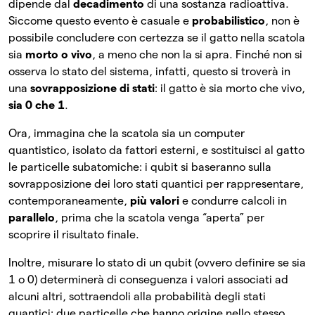
dipende dal
decadimento
di una sostanza radioattiva.
Siccome questo evento è casuale e
probabilistico
, non è
possibile concludere con certezza se il gatto nella scatola
sia
morto o vivo
, a meno che non la si apra. Finché non si
osserva lo stato del sistema, infatti, questo si troverà in
una
sovrapposizione di stati
: il gatto è sia morto che vivo,
sia 0 che 1
.
Ora, immagina che la scatola sia un computer
quantistico, isolato da fattori esterni, e sostituisci al gatto
le particelle subatomiche: i qubit si baseranno sulla
sovrapposizione dei loro stati quantici per rappresentare,
contemporaneamente,
più valori
e condurre calcoli in
parallelo
, prima che la scatola venga “aperta” per
scoprire il risultato finale.
Inoltre, misurare lo stato di un qubit (ovvero definire se sia
1 o 0) determinerà di conseguenza i valori associati ad
alcuni altri, sottraendoli alla probabilità degli stati
quantici: due particelle che hanno origine nello stesso