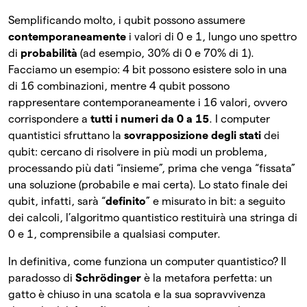
Semplificando molto, i qubit possono assumere
contemporaneamente
i valori di 0 e 1, lungo uno spettro
di
probabilità
(ad esempio, 30% di 0 e 70% di 1).
Facciamo un esempio: 4 bit possono esistere solo in una
di 16 combinazioni, mentre 4 qubit possono
rappresentare contemporaneamente i 16 valori, ovvero
corrispondere a
tutti i numeri da 0 a 15
. I computer
quantistici sfruttano la
sovrapposizione degli stati
dei
qubit: cercano di risolvere in più modi un problema,
processando più dati “insieme”, prima che venga “fissata”
una soluzione (probabile e mai certa). Lo stato finale dei
qubit, infatti, sarà “
definito
” e misurato in bit: a seguito
dei calcoli, l’algoritmo quantistico restituirà una stringa di
0 e 1, comprensibile a qualsiasi computer.
In definitiva, come funziona un computer quantistico? Il
paradosso di
Schrödinger
è la metafora perfetta: un
gatto è chiuso in una scatola e la sua sopravvivenza