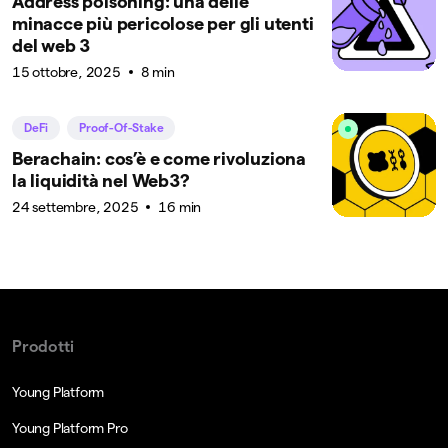
Address poisoning: una delle
minacce più pericolose per gli utenti
del web 3
15 ottobre, 2025
8 min
DeFi
Proof-Of-Stake
Berachain: cos’è e come rivoluziona
la liquidità nel Web3?
24 settembre, 2025
16 min
Prodotti
Young Platform
Young Platform Pro