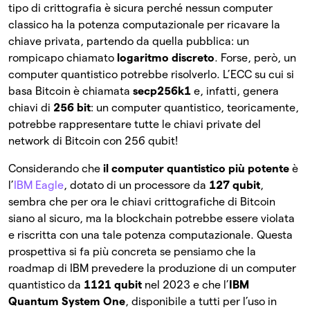
tipo di crittografia è sicura perché nessun computer
classico ha la potenza computazionale per ricavare la
chiave privata, partendo da quella pubblica: un
rompicapo chiamato
logaritmo discreto
. Forse, però, un
computer quantistico potrebbe risolverlo. L’ECC su cui si
basa Bitcoin è chiamata
secp256k1
e, infatti, genera
chiavi di
256 bit
: un computer quantistico, teoricamente,
potrebbe rappresentare tutte le chiavi private del
network di Bitcoin con 256 qubit!
Considerando che
il computer quantistico più potente
è
l’
IBM Eagle
, dotato di un processore da
127 qubit
,
sembra che per ora le chiavi crittografiche di Bitcoin
siano al sicuro, ma la blockchain potrebbe essere violata
e riscritta con una tale potenza computazionale. Questa
prospettiva si fa più concreta se pensiamo che la
roadmap di IBM prevedere la produzione di un computer
quantistico da
1121 qubit
nel 2023 e che l’
IBM
Quantum System One
, disponibile a tutti per l’uso in