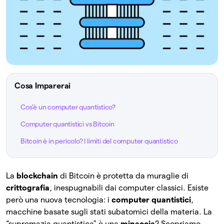
Cosa Imparerai
Cos’è un computer quantistico?
Computer quantistici vs Bitcoin
Bitcoin è in pericolo? I limiti del computer quantistico
La
blockchain
di Bitcoin è protetta da muraglie di
crittografia
, inespugnabili dai computer classici. Esiste
però una nuova tecnologia: i
computer quantistici
,
macchine basate sugli stati subatomici della materia. La
“supremazia quantistica” è una
minaccia
? Scopriamo