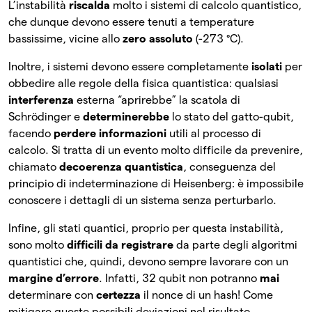
L’instabilità
riscalda
molto i sistemi di calcolo quantistico,
che dunque devono essere tenuti a temperature
bassissime, vicine allo
zero assoluto
(-273 °C).
Inoltre, i sistemi devono essere completamente
isolati
per
obbedire alle regole della fisica quantistica: qualsiasi
interferenza
esterna “aprirebbe” la scatola di
Schrödinger e
determinerebbe
lo stato del gatto-qubit,
facendo
perdere informazioni
utili al processo di
calcolo. Si tratta di un evento molto difficile da prevenire,
chiamato
decoerenza quantistica
, conseguenza del
principio di indeterminazione di Heisenberg: è impossibile
conoscere i dettagli di un sistema senza perturbarlo.
Infine, gli stati quantici, proprio per questa instabilità,
sono molto
difficili da registrare
da parte degli algoritmi
quantistici che, quindi, devono sempre lavorare con un
margine d’errore
. Infatti, 32 qubit non potranno
mai
determinare con
certezza
il nonce di un hash! Come
mitigare queste possibili deviazioni nel risultato,