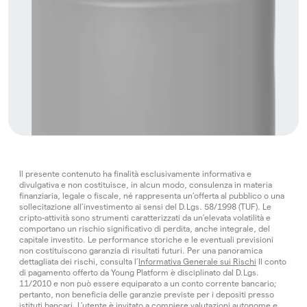
Il presente contenuto ha finalità esclusivamente informativa e
divulgativa e non costituisce, in alcun modo, consulenza in materia
finanziaria, legale o fiscale, né rappresenta un’offerta al pubblico o una
sollecitazione all’investimento ai sensi del D.Lgs. 58/1998 (TUF). Le
cripto-attività sono strumenti caratterizzati da un’elevata volatilità e
comportano un rischio significativo di perdita, anche integrale, del
capitale investito. Le performance storiche e le eventuali previsioni
non costituiscono garanzia di risultati futuri. Per una panoramica
dettagliata dei rischi, consulta l’
Informativa Generale sui Rischi
Il conto
di pagamento offerto da Young Platform è disciplinato dal D.Lgs.
11/2010 e non può essere equiparato a un conto corrente bancario;
pertanto, non beneficia delle garanzie previste per i depositi presso
istituti bancari. L’utente è invitato a compiere valutazioni autonome e