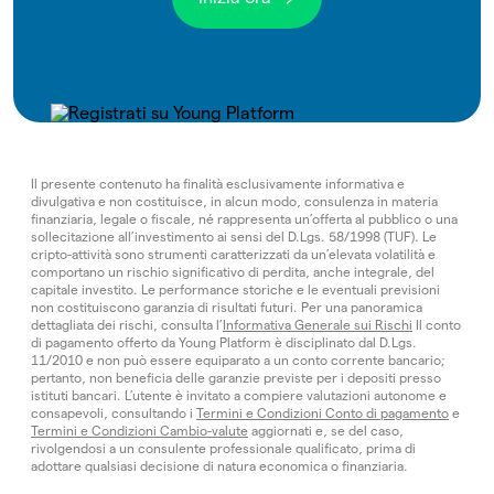
Il presente contenuto ha finalità esclusivamente informativa e
divulgativa e non costituisce, in alcun modo, consulenza in materia
finanziaria, legale o fiscale, né rappresenta un’offerta al pubblico o una
sollecitazione all’investimento ai sensi del D.Lgs. 58/1998 (TUF). Le
cripto-attività sono strumenti caratterizzati da un’elevata volatilità e
comportano un rischio significativo di perdita, anche integrale, del
capitale investito. Le performance storiche e le eventuali previsioni
non costituiscono garanzia di risultati futuri. Per una panoramica
dettagliata dei rischi, consulta l’
Informativa Generale sui Rischi
Il conto
di pagamento offerto da Young Platform è disciplinato dal D.Lgs.
11/2010 e non può essere equiparato a un conto corrente bancario;
pertanto, non beneficia delle garanzie previste per i depositi presso
istituti bancari. L’utente è invitato a compiere valutazioni autonome e
consapevoli, consultando i
Termini e Condizioni Conto di pagamento
e
Termini e Condizioni Cambio-valute
aggiornati e, se del caso,
rivolgendosi a un consulente professionale qualificato, prima di
adottare qualsiasi decisione di natura economica o finanziaria.