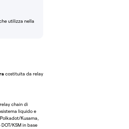
e utilizza nella
ura
costituita da relay
relay chain di
sistema liquido e
su Polkadot/Kusama,
o DOT/KSM in base