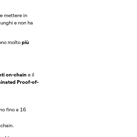
ve mettere in
lunghi e non ha
sono molto
più
ti on-chain
e il
inated Proof-of-
no fino a 16
achain.