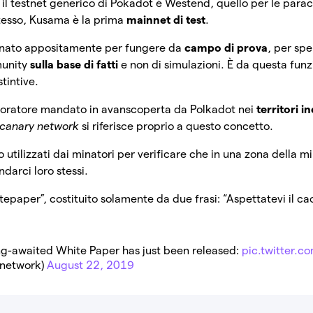
 il testnet generico di Pokadot è Westend, quello per le parac
tesso, Kusama è la prima
mainnet di test
.
gnato appositamente per fungere da
campo di prova
, per sp
munity
sulla base di fatti
e non di simulazioni. È da questa funz
stintive.
loratore mandato in avanscoperta da Polkadot nei
territori i
canary network
si riferisce proprio a questo concetto.
o utilizzati dai minatori per verificare che in una zona della m
ndarci loro stessi.
tepaper”, costituito solamente da due frasi: “Aspettatevi il ca
g-awaited White Paper has just been released:
pic.twitter.
network)
August 22, 2019