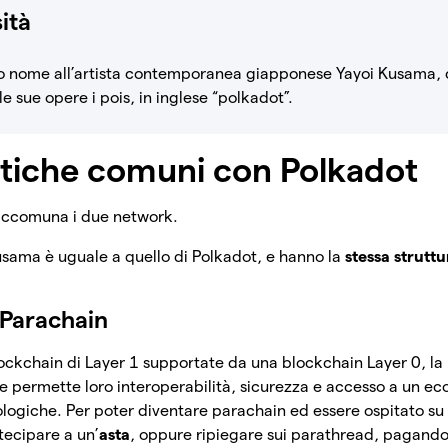
ità
o nome all’artista contemporanea giapponese Yayoi Kusama, ch
e sue opere i pois, in inglese “polkadot”.
stiche comuni con Polkadot
 accomuna i due network.
Kusama è uguale a quello di Polkadot, e hanno la
stessa strutt
 Parachain
ockchain di Layer 1 supportate da una blockchain Layer 0, la 
permette loro interoperabilità, sicurezza e accesso a un eco
ologiche. Per poter diventare parachain ed essere ospitato 
tecipare a un’
asta
, oppure ripiegare sui parathread, pagand