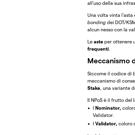
all’uso della sua infra
Una volta vinta l’ast
bonding
dei DOT/KSM.
alcun nesso con la val
Le
aste
per ottenere 
frequenti
.
Meccanismo di
Siccome il codice di 
meccanismo di consen
Stake
, una variante d
Il NPoS è il frutto del
I
Nominator,
color
Validator.
I
Validator,
coloro 