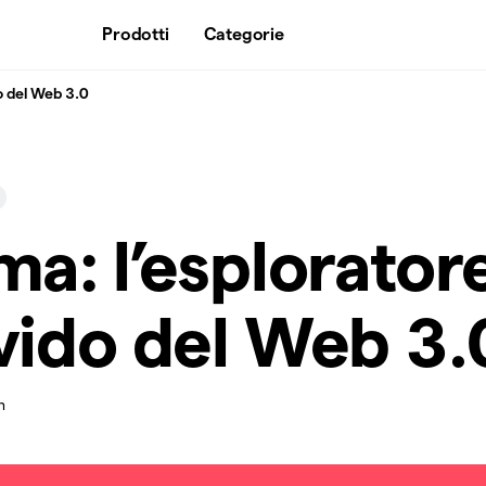
Prodotti
Categorie
o del Web 3.0
a: l’esplorator
ido del Web 3.
n