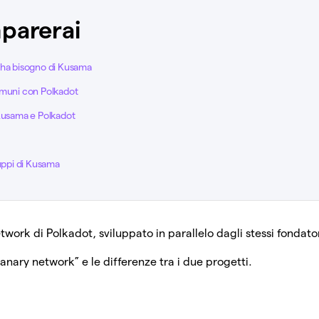
parerai
 ha bisogno di Kusama
omuni con Polkadot
 Kusama e Polkadot
luppi di Kusama
work di Polkadot, sviluppato in parallelo dagli stessi fondato
anary network” e le differenze tra i due progetti.