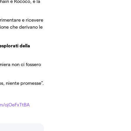
hain è Rococo, e la
erimentare e ricevere
ione che derivano le
nesplorati della
iniera non ci fossero
os, niente promesse”.
com/ojOeFxTtBA