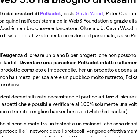
016
dai creatori di
Polkadot
, ossia
Gavin Wood
, Peter Czaban
pa quindi nell’ecosistema della Web3 Foundation e grazie alla
 Wood è membro chiave e fondatore. Oltre a ciò, Gavin Wood h
 di sviluppo utilizzato per la creazione di parachain, sia su P
all’esigenza di creare un piano B per progetti che non posson
Polkadot.
Diventare una parachain Polkadot infatti è altame
n prodotto completo e impeccabile. Per un progetto appena a
on ha i mezzi per scalare e un pubblico molto ristretto, Polk
rischioso.
azioni decentralizzate necessitano di particolari
test
di sicurez
, aspetti che è possibile verificare al 100% solamente una volta
co o tramite i migliori hacker benevoli (white hat hacker).
e si pone a metà tra un testnet e un mainnet, che sono rispe
protocolli e il network dove i protocolli vengono effettivamen