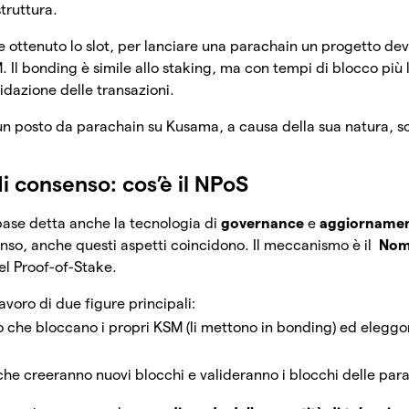
struttura.
a e ottenuto lo slot, per lanciare una parachain un progetto de
 Il bonding è simile allo staking, ma con tempi di blocco più 
idazione delle transazioni.
un posto da parachain su Kusama, a causa della sua natura, 
 consenso: cos’è il NPoS
base detta anche la tecnologia di
governance
e
aggiornamen
so, anche questi aspetti coincidono. Il meccanismo è il
Nom
el Proof-of-Stake.
 lavoro di due figure principali:
o che
bloccano i propri KSM (li mettono in bonding) ed eleggo
che creeranno nuovi blocchi e valideranno i blocchi delle par