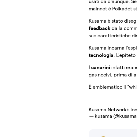
usati da chiunque. Se
mainnet è Polkadot s
Kusama è stato dise
feedback
dalla com
sue caratteristiche di
Kusama incarna l’esp
tecnologia
. L’epiteto
I
canarini
infatti eran
gas nocivi, prima di a
È emblematico il “whi
Kusama Network's lon
— kusama (@kusama