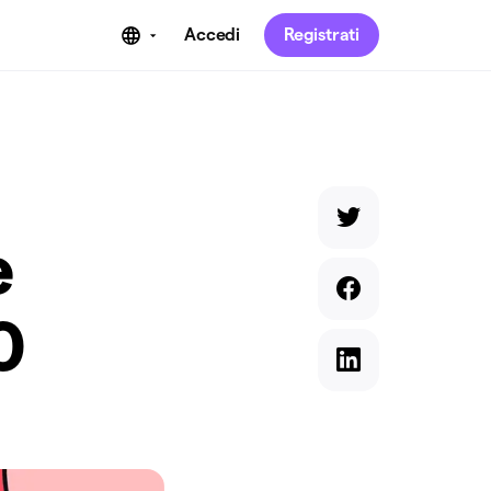
Accedi
Registrati
e
0