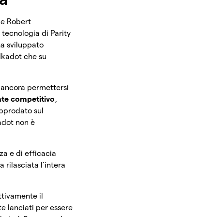
 e Robert
 tecnologia di Parity
a sviluppato
olkadot che su
o ancora permettersi
nte competitivo
,
pprodato sul
adot non è
za e di efficacia
 rilasciata l’intera
ttivamente il
te lanciati per essere