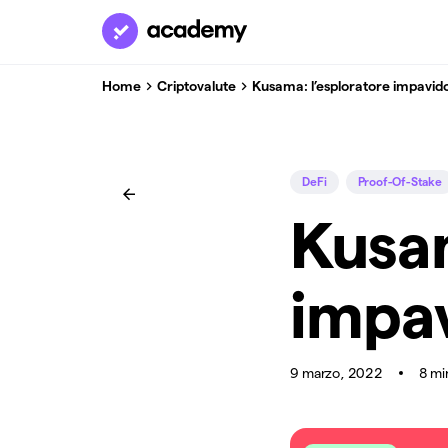
Home
Criptovalute
Kusama: l’esploratore impavid
DeFi
Proof-Of-Stake
Kusam
impav
9 marzo, 2022
8 mi