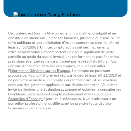
Ce contenu est fourni à titre purement informatif et divulgatif et ne
constitue en aucun cas un conseil financier, juridique ou fiscal, ni une
offre publique ni une sollicitation d’investissement au sens du décret
législatif 58/1998 (TUF). Les crypto‑actifs sont des instruments
extrêmement volatils et comportent un risque significatif de perte
partielle ou totale du capital investi. Les performances passées et les
prévisions éventuelles ne garantissent pas les résultats futurs. Pour
une vue d’ensemble détaillée des risques, veuillez consulter
l’
Information Générale sur les Risques
. Le compte de paiement
proposé par Young Platform est régi par le décret législatif 11/2010 et
ne peut être assimilé à un compte courant bancaire ; il ne bénéficie
donc pas des garanties applicables aux dépôts bancaires. Vous êtes
invité à effectuer une évaluation autonome et éclairée, à consulter les
Conditions Générales de Compte de Paiement
et les
Conditions
Générales d’Échange
à jour, et, si nécessaire, à vous adresser à un
conseiller professionnel qualifié avant de prendre toute décision
financière ou économique.