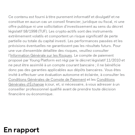
Ce contenu est fourni à titre purement informatif et divulgatif et ne
constitue en aucun cas un conseil financier, juridique ou fiscal, ni une
offre publique ni une sollicitation d’investissement au sens du décret
législatif 58/1998 (TUF). Les crypto‑actifs sont des instruments
extrêmement volatils et comportent un risque significatif de perte
partielle ou totale du capital investi. Les performances passées et les
prévisions éventuelles ne garantissent pas les résultats futurs. Pour
une vue d’ensemble détaillée des risques, veuillez consulter
l’
Information Générale sur les Risques
. Le compte de paiement
proposé par Young Platform est régi par le décret législatif 11/2010 et
ne peut être assimilé à un compte courant bancaire ; il ne bénéficie
donc pas des garanties applicables aux dépôts bancaires. Vous êtes
invité à effectuer une évaluation autonome et éclairée, à consulter les
Conditions Générales de Compte de Paiement
et les
Conditions
Générales d’Échange
à jour, et, si nécessaire, à vous adresser à un
conseiller professionnel qualifié avant de prendre toute décision
financière ou économique.
En rapport