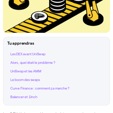
Tu apprendras
Les DEX avant UniSwap
Alors, quel était le problème ?
UniSwap et les AMM
Le boom des swaps
Curve Finance : comment ça marche ?
Balancer et 1Inch