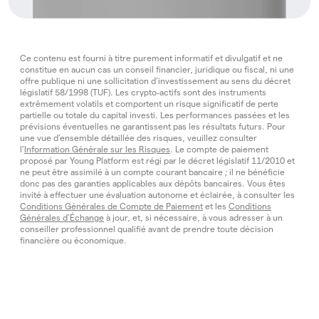
Ce contenu est fourni à titre purement informatif et divulgatif et ne
constitue en aucun cas un conseil financier, juridique ou fiscal, ni une
offre publique ni une sollicitation d’investissement au sens du décret
législatif 58/1998 (TUF). Les crypto‑actifs sont des instruments
extrêmement volatils et comportent un risque significatif de perte
partielle ou totale du capital investi. Les performances passées et les
prévisions éventuelles ne garantissent pas les résultats futurs. Pour
une vue d’ensemble détaillée des risques, veuillez consulter
l’
Information Générale sur les Risques
. Le compte de paiement
proposé par Young Platform est régi par le décret législatif 11/2010 et
ne peut être assimilé à un compte courant bancaire ; il ne bénéficie
donc pas des garanties applicables aux dépôts bancaires. Vous êtes
invité à effectuer une évaluation autonome et éclairée, à consulter les
Conditions Générales de Compte de Paiement
et les
Conditions
Générales d’Échange
à jour, et, si nécessaire, à vous adresser à un
conseiller professionnel qualifié avant de prendre toute décision
financière ou économique.