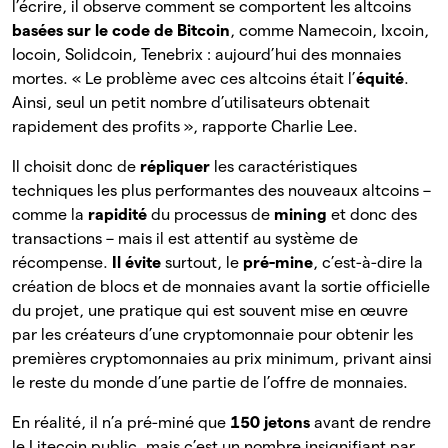
l’écrire, il observe comment se comportent les altcoins
basées sur le code de Bitcoin
, comme Namecoin, Ixcoin,
Iocoin, Solidcoin, Tenebrix : aujourd’hui des monnaies
mortes. « Le problème avec ces altcoins était l’
équité
.
Ainsi, seul un petit nombre d’utilisateurs obtenait
rapidement des profits », rapporte Charlie Lee.
Il choisit donc de
répliquer
les caractéristiques
techniques les plus performantes des nouveaux altcoins –
comme la
rapidité
du processus de
mining
et donc des
transactions – mais il est attentif au système de
récompense.
Il évite
surtout, le
pré-mine
, c’est-à-dire la
création de blocs et de monnaies avant la sortie officielle
du projet, une pratique qui est souvent mise en œuvre
par les créateurs d’une cryptomonnaie pour obtenir les
premières cryptomonnaies au prix minimum, privant ainsi
le reste du monde d’une partie de l’offre de monnaies.
En réalité, il n’a pré-miné que
150 jetons
avant de rendre
le Litecoin public, mais c’est un nombre insignifiant par