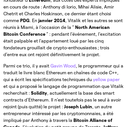
fondateur d’
Ethereum
, aux côtés des experts impliqués
en cours de route : Anthony di Iorio, Mihai Alisie, Amir
Chetrit et Charles Hoskinson, ce dernier étant choisi
comme
PDG
. En
janvier 2014
, Vitalik et les autres se sont
réunis à Miami, à l’occasion de la ”
North American
Bitcoin Conference
” : pendant l’événement, l’excitation
était palpable et l’appartement loué par les cinq
fondateurs grouillait de crypto-enthousiastes ; trois
d’entre eux ont rejoint définitivement le projet.
Parmi ce trio, il y avait
Gavin Wood
, le programmeur qui a
traduit le livre blanc Ethereum en chaînes de code C++,
qui a écrit les spécifications techniques du
yellow paper
et qui a proposé le langage de programmation que Vitalik
recherchait :
Solidity
, actuellement la base des smart
contracts d’Ethereum. Il n’est toutefois pas le seul à avoir
rejoint (puis quitté) le projet :
Joseph Lubin
, un autre
entrepreneur intéressé par les cryptomonnaies, a été
impliqué par Anthony à travers la
Bitcoin Alliance of