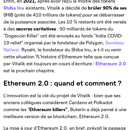
Enfin, en
2021,
après avoir reçu la moitié des tokens
Shiba Inu
existants, Vitalik a décidé de
brûler 90% de ses
SHIB (près de 410 trillions de tokens) pour se débarrasser
de la puissance associée. Les 10 % restants ont été versés
à des
œuvres caritatives
: 50 milliards de tokens du
“Dogecoin Killer” ont été envoyés au fonds “India COVID-
19 relief” organisé par le fondateur de Polygon,
Sandeep
Nailwal
. Ryoshi, le fondateur du Shiba Inu, a-t-il vu venir
cette situation ?L’histoire d’Ethereum telle que conçue
par Vitalik est toujours en cours d’écriture :
Ethereum 2.0
est le prochain chapitre.
Ethereum 2.0 : quand et comment ?
L’innovation est la clé du projet de Vitalik : bien que ses
anciens collègues considèrent Cardano et Polkadot
comme les “
Ethereum killers”
, Buterin a déjà pensé à une
meilleure version de sa blockchain, Ethereum 2.0.
La mise à jour d’Ethereum 2.0, en bref, prévoit le passage