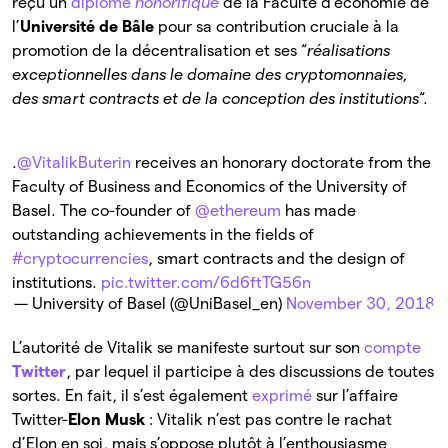
reçu un
diplôme
honorifique
de la Faculté d’économie de
l’
Université de Bâle
pour sa contribution cruciale à la
promotion de la décentralisation et ses “
réalisations
exceptionnelles dans le domaine des cryptomonnaies,
des smart contracts et de la conception des institutions
“.
.
@VitalikButerin
receives an honorary doctorate from the
Faculty of Business and Economics of the University of
Basel. The co-founder of
@ethereum
has made
outstanding achievements in the fields of
#cryptocurrencies
, smart contracts and the design of
institutions.
pic.twitter.com/6d6ftTG56n
— University of Basel (@UniBasel_en)
November 30, 2018
L’autorité de Vitalik se manifeste surtout sur son
compte
Twitter
, par lequel il participe à des discussions de toutes
sortes. En fait, il s’est également
exprimé
sur l’affaire
Twitter-
Elon
Musk
: Vitalik n’est pas contre le rachat
d’Elon en soi, mais s’oppose plutôt à l’enthousiasme