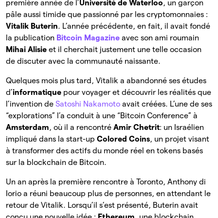
première année de l’
Université de Waterloo
, un garçon
pâle aussi timide que passionné par les cryptomonnaies :
Vitalik Buterin
. L’année précédente, en fait, il avait fondé
la publication
Bitcoin Magazine
avec son ami roumain
Mihai Alisie
et il cherchait justement une telle occasion
de discuter avec la communauté naissante.
Quelques mois plus tard, Vitalik a abandonné ses études
d’
informatique
pour voyager et découvrir les réalités que
l’invention de
Satoshi Nakamoto
avait créées. L’une de ses
“explorations” l’a conduit à une “Bitcoin Conference” à
Amsterdam
, où il a rencontré
Amir Chetrit
: un Israélien
impliqué dans la start-up
Colored Coins
, un projet visant
à transformer des actifs du monde réel en tokens basés
sur la blockchain de Bitcoin.
Un an après la première rencontre à Toronto, Anthony di
Iorio a réuni beaucoup plus de personnes, en attendant le
retour de Vitalik. Lorsqu’il s’est présenté, Buterin avait
conçu une nouvelle idée :
Ethereum
, une blockchain