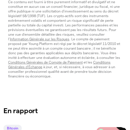
Ce contenu est fourni à titre purement informatif et divulgatif et ne
constitue en aucun cas un conseil financier, juridique ou fiscal, ni une
offre publique ni une sollicitation d’investissement au sens du décret
législatif 58/1998 (TUF). Les crypto‑actifs sont des instruments
extrêmement volatils et comportent un risque significatif de perte
partielle ou totale du capital investi. Les performances passées et les
prévisions éventuelles ne garantissent pas les résultats futurs. Pour
une vue d’ensemble détaillée des risques, veuillez consulter
l’
Information Générale sur les Risques
. Le compte de paiement
proposé par Young Platform est régi par le décret législatif 11/2010 et
ne peut être assimilé à un compte courant bancaire ; il ne bénéficie
donc pas des garanties applicables aux dépôts bancaires. Vous êtes
invité à effectuer une évaluation autonome et éclairée, à consulter les
Conditions Générales de Compte de Paiement
et les
Conditions
Générales d’Échange
à jour, et, si nécessaire, à vous adresser à un
conseiller professionnel qualifié avant de prendre toute décision
financière ou économique.
En rapport
Bitcoin