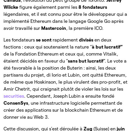
Canada
, l’évolution du petit groupe de Toronto.
Jeffrey
Wilcke
figure également parmi les
8 fondateurs
légendaires, et il est connu pour être le développeur qui a
implémenté Ethereum dans le langage Google Go après
avoir travaillé sur
Mastercoin
, la première ICO.
Les fondateurs
se sont
rapidement
divisés
en deux
factions : ceux qui soutenaient la nature “
à but lucratif”
de la Fondation Ethereum et ceux qui, comme Vitalik,
étaient décidés en faveur du “
sans but lucratif
“. Le vote a
été favorable à la position de Buterin : ainsi, les deux
partisans du projet, di Iorio et Lubin, ont quitté Ethereum,
de même que Hoskinson, le plus virulent des pro-profit, et
Amir Chetrit, qui craignait plutôt de violer les lois sur les
securities
. Cependant, Joseph Lubin a ensuite fondé
ConsenSys
, une infrastructure logicielle permettant de
créer des applications sur la blockchain Ethereum et de
donner vie au Web 3.
Cette discussion, qui s’est déroulée à
Zug
(Suisse) en
juin