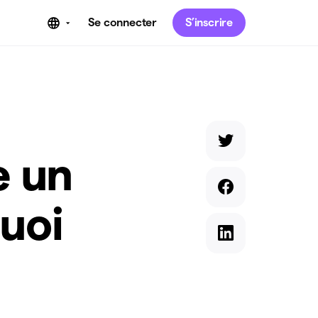
Se connecter
S’inscrire
e un
uoi