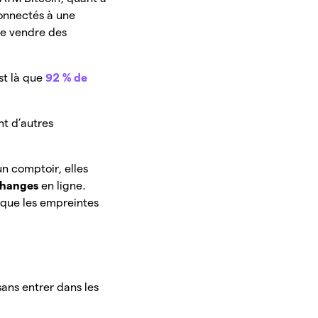
connectés à une
 de vendre des
st là que
92 % de
nt d’autres
n comptoir, elles
changes
en ligne.
 que les empreintes
ans entrer dans les