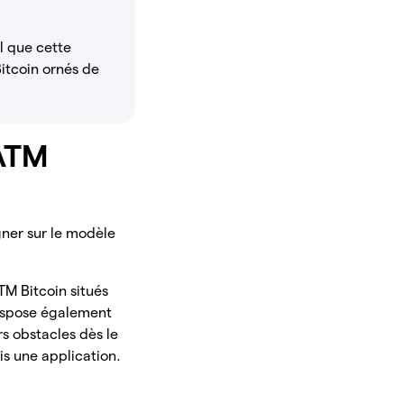
l que cette
itcoin ornés de
 ATM
gner sur le modèle
TM Bitcoin situés
dispose également
rs obstacles dès le
uis une application.