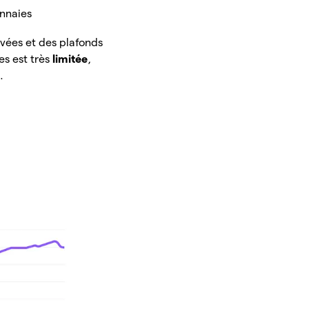
onnaies
evées et des plafonds
s est très
limitée
,
.