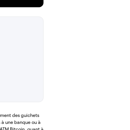
lement des guichets
s à une banque ou à
s ATM Bitcoin, quant à