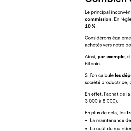
Le principal inconvén
commission
. En règl
10 %
.
Considérons égalemen
achetés vers notre por
Ainsi,
par exemple
, 
Bitcoin.
Si l’on calcule
les dé
société productrice,
En effet, l’achat de l
3 000 à 8 000).
En plus de cela, les
f
La maintenance de l
Le coût du maintie