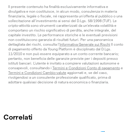
Il presente contenuto ha finalità esclusivamente informativa e
divulgativa e non costituisce, in alcun modo, consulenza in materia
finanziaria, legale o fiscale, né rappresenta un’offerta al pubblico o una
sollecitazione all’investimento ai sensi del D.Lgs. 58/1998 (TUF). Le
cripto-attività sono strumenti caratterizzati da un’elevata volatilità e
comportano un rischio significativo di perdita, anche integrale, del
capitale investito. Le performance storiche e le eventuali previsioni
non costituiscono garanzia di risultati futuri. Per una panoramica
dettagliata dei rischi, consulta l’
Informativa Generale sui Rischi
Il conto
di pagamento offerto da Young Platform è disciplinato dal D.Lgs.
11/2010 e non può essere equiparato a un conto corrente bancario;
pertanto, non beneficia delle garanzie previste per i depositi presso
istituti bancari. L’utente è invitato a compiere valutazioni autonome e
consapevoli, consultando i
Termini e Condizioni Conto di pagamento
e
Termini e Condizioni Cambio-valute
aggiornati e, se del caso,
rivolgendosi a un consulente professionale qualificato, prima di
adottare qualsiasi decisione di natura economica o finanziaria.
Correlati