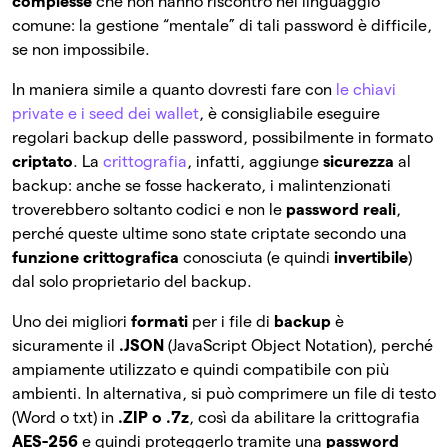
complesse
che non hanno riscontro nel linguaggio
comune: la gestione “mentale” di tali password è difficile,
se non impossibile.
In maniera simile a quanto dovresti fare con
le chiavi
private e i seed dei wallet
, è consigliabile eseguire
regolari backup delle password, possibilmente in formato
criptato
. La
crittografia
, infatti, aggiunge
sicurezza
al
backup: anche se fosse hackerato, i malintenzionati
troverebbero soltanto codici e non le
password reali
,
perché queste ultime sono state criptate secondo una
funzione crittografica
conosciuta (e quindi
invertibile
)
dal solo proprietario del backup.
Uno dei migliori
formati
per i file di
backup
è
sicuramente il
.JSON
(JavaScript Object Notation), perché
ampiamente utilizzato e quindi compatibile con più
ambienti. In alternativa, si può comprimere un file di testo
(Word o txt) in
.ZIP o .7z
, così da abilitare la crittografia
AES-256
e quindi proteggerlo tramite una
password