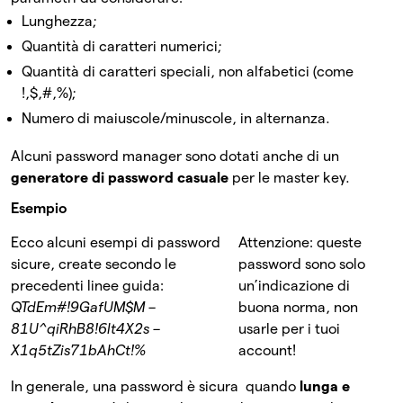
Lunghezza;
Quantità di caratteri numerici;
Quantità di caratteri speciali, non alfabetici (come
!,$,#,%);
Numero di maiuscole/minuscole, in alternanza.
Alcuni password manager sono dotati anche di un
generatore di password casuale
per le master key.
Esempio
Ecco alcuni esempi di password
Attenzione: queste
sicure, create secondo le
password sono solo
precedenti linee guida:
un’indicazione di
QTdEm#!9GafUM$M –
buona norma, non
81U^qiRhB8!6lt4X2s –
usarle per i tuoi
X1q5tZis71bAhCt!%
account!
In generale, una password è sicura quando
lunga e