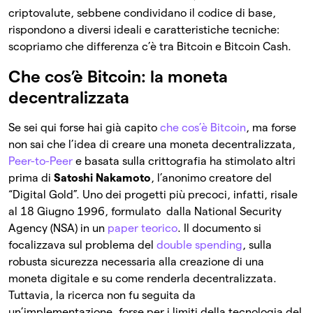
criptovalute, sebbene condividano il codice di base,
rispondono a diversi ideali e caratteristiche tecniche:
scopriamo che differenza c’è tra Bitcoin e Bitcoin Cash.
Che cos’è Bitcoin: la moneta
decentralizzata
Se sei qui forse hai già capito
che cos’è Bitcoin
, ma forse
non sai che l’idea di creare una moneta decentralizzata,
Peer-to-Peer
e basata sulla crittografia ha stimolato altri
prima di
Satoshi Nakamoto
, l’anonimo creatore del
“Digital Gold”. Uno dei progetti più precoci, infatti, risale
al 18 Giugno 1996, formulato dalla National Security
Agency (NSA) in un
paper teorico
. Il documento si
focalizzava sul problema del
double spending
, sulla
robusta sicurezza necessaria alla creazione di una
moneta digitale e su come renderla decentralizzata.
Tuttavia, la ricerca non fu seguita da
un’implementazione, forse per i limiti della tecnologia del