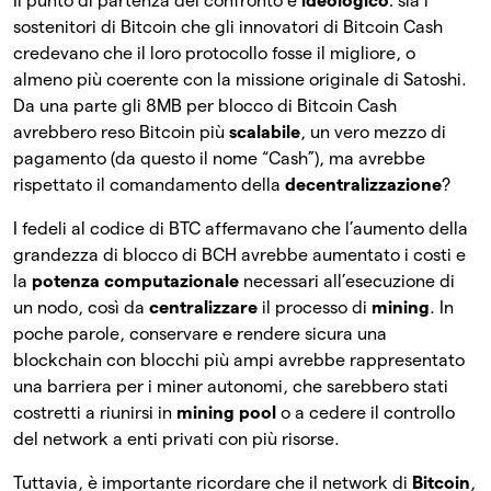
Il punto di partenza del confronto è
ideologico
: sia i
sostenitori di Bitcoin che gli innovatori di Bitcoin Cash
credevano che il loro protocollo fosse il migliore, o
almeno più coerente con la missione originale di Satoshi.
Da una parte gli 8MB per blocco di Bitcoin Cash
avrebbero reso Bitcoin più
scalabile
, un vero mezzo di
pagamento (da questo il nome “Cash”), ma avrebbe
rispettato il comandamento della
decentralizzazione
?
I fedeli al codice di BTC affermavano che l’aumento della
grandezza di blocco di BCH avrebbe aumentato i costi e
la
potenza computazionale
necessari all’esecuzione di
un nodo, così da
centralizzare
il processo di
mining
. In
poche parole, conservare e rendere sicura una
blockchain con blocchi più ampi avrebbe rappresentato
una barriera per i miner autonomi, che sarebbero stati
costretti a riunirsi in
mining pool
o a cedere il controllo
del network a enti privati con più risorse.
Tuttavia, è importante ricordare che il network di
Bitcoin
,