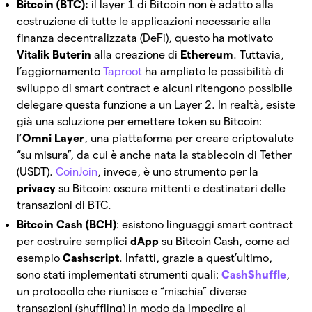
Bitcoin (BTC):
il layer 1 di Bitcoin non è adatto alla
costruzione di tutte le applicazioni necessarie alla
finanza decentralizzata (DeFi), questo ha motivato
Vitalik Buterin
alla creazione di
Ethereum
. Tuttavia,
l’aggiornamento
Taproot
ha ampliato le possibilità di
sviluppo di smart contract e alcuni ritengono possibile
delegare questa funzione a un Layer 2.
In realtà, esiste
già una soluzione per emettere token su Bitcoin:
l’
Omni Layer
, una piattaforma per creare criptovalute
“su misura”, da cui è anche nata la stablecoin di Tether
(USDT).
CoinJoin
, invece, è uno strumento per la
privacy
su Bitcoin: oscura mittenti e destinatari delle
transazioni di BTC.
Bitcoin Cash (BCH)
: esistono linguaggi smart contract
per costruire semplici
dApp
su Bitcoin Cash, come ad
esempio
Cashscript
. Infatti, grazie a quest’ultimo,
sono stati implementati strumenti quali:
CashShuffle
,
un protocollo che riunisce e “mischia” diverse
transazioni (shuffling) in modo da impedire ai