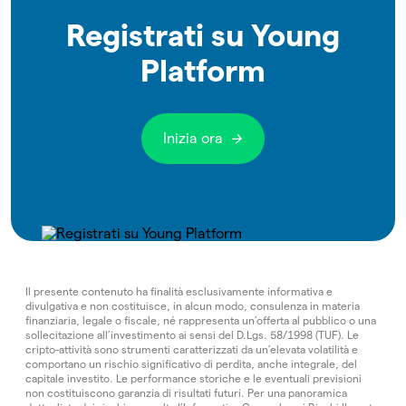
Registrati su Young
Platform
Inizia ora
Il presente contenuto ha finalità esclusivamente informativa e
divulgativa e non costituisce, in alcun modo, consulenza in materia
finanziaria, legale o fiscale, né rappresenta un’offerta al pubblico o una
sollecitazione all’investimento ai sensi del D.Lgs. 58/1998 (TUF). Le
cripto-attività sono strumenti caratterizzati da un’elevata volatilità e
comportano un rischio significativo di perdita, anche integrale, del
capitale investito. Le performance storiche e le eventuali previsioni
non costituiscono garanzia di risultati futuri. Per una panoramica