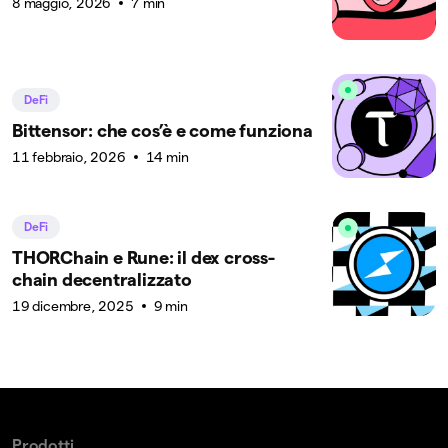
8 maggio, 2026
7 min
DeFi
Bittensor: che cos’è e come funziona
11 febbraio, 2026
14 min
DeFi
THORChain e Rune: il dex cross-
chain decentralizzato
19 dicembre, 2025
9 min
Prodotti