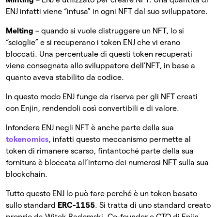
ENJ infatti viene “infusa” in ogni NFT dal suo sviluppatore.
Melting
– quando si vuole distruggere un NFT, lo si
“scioglie” e si recuperano i token ENJ che vi erano
bloccati. Una percentuale di questi token recuperati
viene consegnata allo sviluppatore dell’NFT, in base a
quanto aveva stabilito da codice.
In questo modo ENJ funge da riserva per gli NFT creati
con Enjin, rendendoli così convertibili e di valore.
Infondere ENJ negli NFT è anche parte della sua
tokenomics
, infatti questo meccanismo permette al
token di rimanere scarso, fintantoché parte della sua
fornitura è bloccata all’interno dei numerosi NFT sulla sua
blockchain.
Tutto questo ENJ lo può fare perché è un token basato
sullo standard
ERC-1155
. Si tratta di uno standard creato
proprio da Witek Radomski, Co-founder e CTO di Enjin,