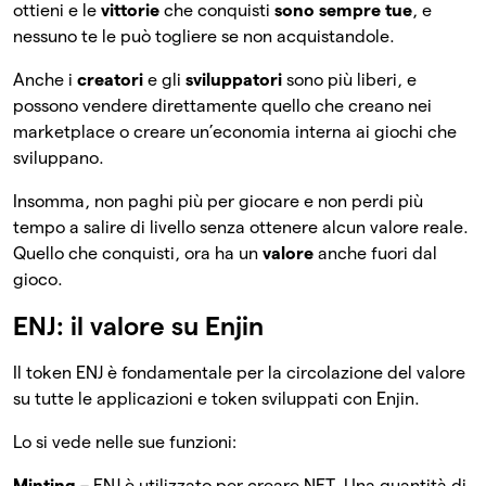
ottieni e le
vittorie
che conquisti
sono sempre tue
, e
nessuno te le può togliere se non acquistandole.
Anche i
creatori
e gli
sviluppatori
sono più liberi, e
possono vendere direttamente quello che creano nei
marketplace o creare un’economia interna ai giochi che
sviluppano.
Insomma, non paghi più per giocare e non perdi più
tempo a salire di livello senza ottenere alcun valore reale.
Quello che conquisti, ora ha un
valore
anche fuori dal
gioco.
ENJ: il valore su Enjin
Il token ENJ è fondamentale per la circolazione del valore
su tutte le applicazioni e token sviluppati con Enjin.
Lo si vede nelle sue funzioni:
Minting
– ENJ è utilizzato per creare NFT. Una quantità di