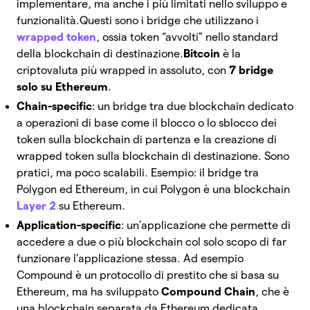
implementare, ma anche i più limitati nello sviluppo e
funzionalità.
Questi sono i bridge che utilizzano i
wrapped token
, ossia token “avvolti” nello standard
della blockchain di destinazione.
Bitcoin
è la
criptovaluta più wrapped in assoluto, con
7 bridge
solo su Ethereum
.
Chain-specific
: un bridge tra due blockchain dedicato
a operazioni di base come il blocco o lo sblocco dei
token sulla blockchain di partenza e la creazione di
wrapped token sulla blockchain di destinazione. Sono
pratici, ma poco scalabili.
Esempio: il bridge tra
Polygon ed Ethereum, in cui Polygon è una blockchain
Layer 2
su Ethereum.
Application-specific
: un’applicazione che permette di
accedere a due o più blockchain col solo scopo di far
funzionare l’applicazione stessa.
Ad esempio
Compound è un protocollo di prestito che si basa su
Ethereum, ma ha sviluppato
Compound Chain
, che è
una blockchain separata da Ethereum dedicata