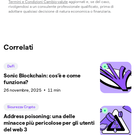
Termini e Condizioni Cambio-valute
aggiornati e, se del caso,
rivolgendosi a un consulente professionale qualificato, prima di
adottare qualsiasi decisione di natura economica o finanziaria.
Correlati
DeFi
Sonic Blockchain: cos’è e come
funziona?
26 novembre, 2025
11 min
Sicurezza Crypto
Address poisoning: una delle
minacce più pericolose per gli utenti
del web 3