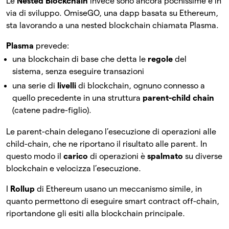
Le
Nested Blockchain
invece sono ancora pochissime e in
via di sviluppo. OmiseGO, una dapp basata su Ethereum,
sta lavorando a una nested blockchain chiamata Plasma.
Plasma
prevede:
una blockchain di base che detta le
regole
del
sistema, senza eseguire transazioni
una serie di
livelli
di blockchain, ognuno connesso a
quello precedente in una struttura
parent-child chain
(catene padre-figlio).
Le parent-chain delegano l’esecuzione di operazioni alle
child-chain, che ne riportano il risultato alle parent. In
questo modo il
carico
di operazioni è
spalmato
su diverse
blockchain e velocizza l’esecuzione.
I
Rollup
di Ethereum usano un meccanismo simile, in
quanto permettono di eseguire smart contract off-chain,
riportandone gli esiti alla blockchain principale.