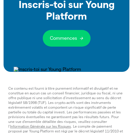
Inscris-toi sur Young
Platform
Commences
Ce contenu est fourni à titre purement informatif et divulgatif et ne
constitue en aucun cas un conseil financier, juridique ou fiscal, ni une
offre publique ni une sollicitation d’investissement au sens du décret
législatif 58/1998 (TUF). Les crypto‑actifs sont des instruments
extrêmement volatils et comportent un risque significatif de perte
partielle ou totale du capital investi. Les performances passées et les
prévisions éventuelles ne garantissent pas les résultats futurs. Pour
une vue d’ensemble détaillée des risques, veuillez consulter
l’
Information Générale sur les Risques
. Le compte de paiement
proposé par Young Platform est régi par le décret législatif 11/2010 et