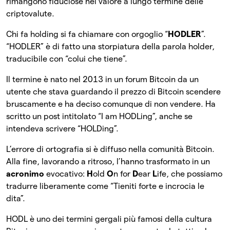
rimangono fiduciose nel valore a lungo termine delle
criptovalute.
Chi fa holding si fa chiamare con orgoglio “
HODLER
”.
“HODLER” è di fatto una storpiatura della parola holder,
traducibile con “colui che tiene”.
Il termine è nato nel 2013 in un forum Bitcoin da un
utente che stava guardando il prezzo di Bitcoin scendere
bruscamente e ha deciso comunque di non vendere. Ha
scritto un post intitolato “I am HODLing”, anche se
intendeva scrivere “HOLDing”.
L’errore di ortografia si è diffuso nella comunità Bitcoin.
Alla fine, lavorando a ritroso, l’hanno trasformato in un
acronimo
evocativo:
H
old
O
n for
D
ear
L
ife, che possiamo
tradurre liberamente come “Tieniti forte e incrocia le
dita”.
HODL è uno dei termini gergali più famosi della cultura