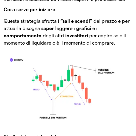
Cosa serve per iniziare
Questa strategia sfrutta i
“sali e scendi”
del prezzo e per
attuarla bisogna
saper
leggere i
grafici
e il
comportamento
degli altri
investitori
per capire se è il
momento di liquidare o è il momento di comprare.