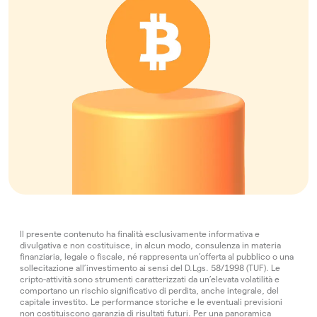
Il presente contenuto ha finalità esclusivamente informativa e
divulgativa e non costituisce, in alcun modo, consulenza in materia
finanziaria, legale o fiscale, né rappresenta un’offerta al pubblico o una
sollecitazione all’investimento ai sensi del D.Lgs. 58/1998 (TUF). Le
cripto-attività sono strumenti caratterizzati da un’elevata volatilità e
comportano un rischio significativo di perdita, anche integrale, del
capitale investito. Le performance storiche e le eventuali previsioni
non costituiscono garanzia di risultati futuri. Per una panoramica