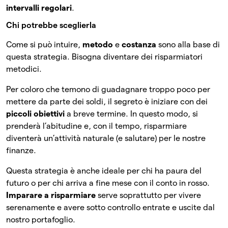
intervalli regolari
.
Chi potrebbe sceglierla
Come si può intuire,
metodo
e
costanza
sono alla base di
questa strategia. Bisogna diventare dei risparmiatori
metodici.
Per coloro che temono di guadagnare troppo poco per
mettere da parte dei soldi, il segreto è iniziare con dei
piccoli obiettivi
a breve termine. In questo modo, si
prenderà l’abitudine e, con il tempo, risparmiare
diventerà un’attività naturale (e salutare) per le nostre
finanze.
Questa strategia è anche ideale per chi ha paura del
futuro o per chi arriva a fine mese con il conto in rosso.
Imparare a risparmiare
serve soprattutto per vivere
serenamente e avere sotto controllo entrate e uscite dal
nostro portafoglio.