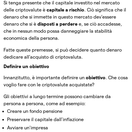
Si tenga presente che il capitale investito nel mercato
delle criptovalute è
capitale a rischio
. Ciò significa che il
denaro che si immette in questo mercato dev’essere
denaro che si è
disposti a perdere
e, se ciò accadesse,
che in nessun modo possa danneggiare la stabilità
economica della persona.
Fatte queste premesse, si può decidere quanto denaro
dedicare all’acquisto di criptovaluta.
Definire un obiettivo
Innanzitutto, è importante definire un
obiettivo
. Che cosa
voglio fare con le criptovalute acquistate?
Gli obiettivi a lungo termine possono cambiare da
persona a persona, come ad esempio:
Creare un fondo pensione
Preservare il capitale dall’inflazione
Avviare un’impresa