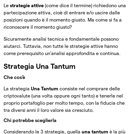
Le
strategie attive
(come dice il termine) richiedono una
partecipazione attiva, cioè di entrare e/o uscire dalle
posizioni quando è il momento giusto. Ma come si fa a
riconoscere il momento giusto?
Sicuramente analisi tecnica e fondamentale possono
aiutarci. Tuttavia, non tutte le strategie attive hanno
come prerequisito un’analisi approfondita e continua.
Strategia Una
Tantum
Che cos’è
La strategia
Una Tantum
consiste nel comprare delle
criptovalute (una volta oppure ogni tanto) e tenerle nel
proprio portafoglio per molto tempo, con la fiducia che
tra diversi anni il loro valore sia cresciuto.
Chi potrebbe sceglierla
Considerando le 3 strategie, quella
una tantum
è la più