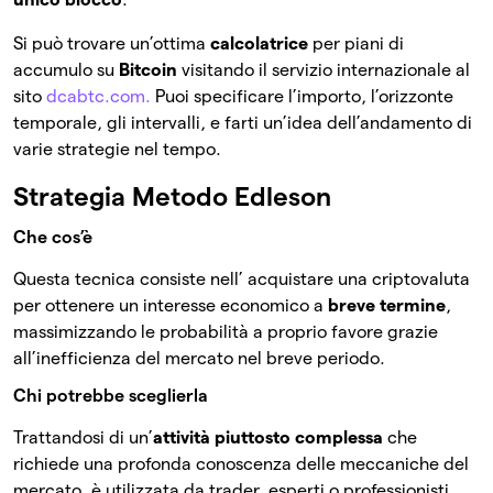
Si può trovare un’ottima
calcolatrice
per piani di
accumulo su
Bitcoin
visitando il servizio internazionale al
sito
dcabtc.com.
Puoi specificare l’importo, l’orizzonte
temporale, gli intervalli, e farti un’idea dell’andamento di
varie strategie nel tempo.
Strategia Metodo Edleson
Che cos’è
Questa tecnica consiste nell’ acquistare una criptovaluta
per ottenere un interesse economico a
breve termine
,
massimizzando le probabilità a proprio favore grazie
all’inefficienza del mercato nel breve periodo.
Chi potrebbe sceglierla
Trattandosi di un’
attività piuttosto complessa
che
richiede una profonda conoscenza delle meccaniche del
mercato, è utilizzata da trader, esperti o professionisti.