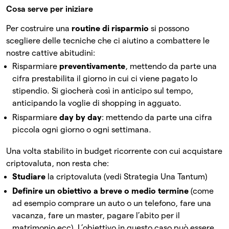
Cosa serve per iniziare
Per costruire una
routine di risparmio
si possono
scegliere delle tecniche che ci aiutino a combattere le
nostre cattive abitudini:
Risparmiare
preventivamente
, mettendo da parte una
cifra prestabilita il giorno in cui ci viene pagato lo
stipendio. Si giocherà così in anticipo sul tempo,
anticipando la voglie di shopping in agguato.
Risparmiare
day by day
: mettendo da parte una cifra
piccola ogni giorno o ogni settimana.
Una volta stabilito in budget ricorrente con cui acquistare
criptovaluta, non resta che:
Studiare
la criptovaluta (vedi Strategia Una Tantum)
Definire un obiettivo a breve o medio termine
(come
ad esempio comprare un auto o un telefono, fare una
vacanza, fare un master, pagare l’abito per il
matrimonio ecc). L’obiettivo in questo caso può essere