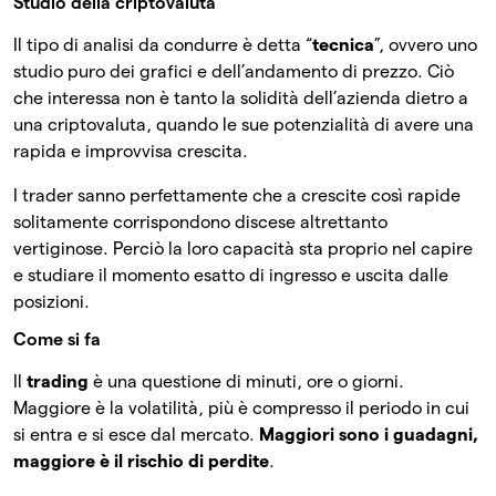
Studio della criptovaluta
Il tipo di analisi da condurre è detta “
tecnica
”, ovvero uno
studio puro dei grafici e dell’andamento di prezzo. Ciò
che interessa non è tanto la solidità dell’azienda dietro a
una criptovaluta, quando le sue potenzialità di avere una
rapida e improvvisa crescita.
I trader sanno perfettamente che a crescite così rapide
solitamente corrispondono discese altrettanto
vertiginose. Perciò la loro capacità sta proprio nel capire
e studiare il momento esatto di ingresso e uscita dalle
posizioni.
Come si fa
Il
trading
è una questione di minuti, ore o giorni.
Maggiore è la volatilità, più è compresso il periodo in cui
si entra e si esce dal mercato.
Maggiori sono i guadagni,
maggiore è il rischio di perdite
.