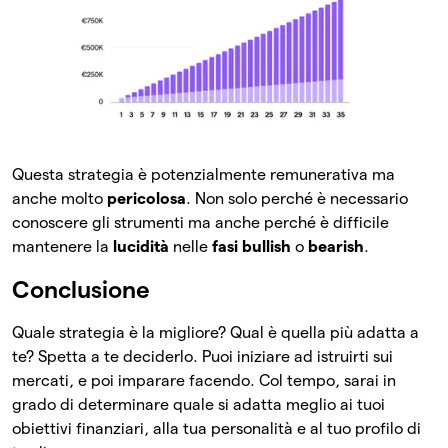
Questa strategia è potenzialmente remunerativa ma
anche molto
pericolosa
. Non solo perché è necessario
conoscere gli strumenti ma anche perché è difficile
mantenere la
lucidità
nelle
fasi bullish
o
bearish
.
Conclusione
Quale strategia è la migliore? Qual è quella più adatta a
te? Spetta a te deciderlo. Puoi iniziare ad istruirti sui
mercati, e poi imparare facendo. Col tempo, sarai in
grado di determinare quale si adatta meglio ai tuoi
obiettivi finanziari, alla tua personalità e al tuo profilo di