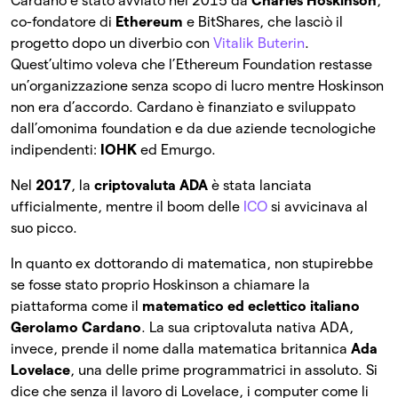
Cardano è stato avviato nel 2015 da
Charles Hoskinson
,
co-fondatore di
Ethereum
e BitShares, che lasciò il
progetto dopo un diverbio con
Vitalik Buterin
.
Quest’ultimo voleva che l’Ethereum Foundation restasse
un’organizzazione senza scopo di lucro mentre Hoskinson
non era d’accordo. Cardano è finanziato e sviluppato
dall’omonima foundation e da due aziende tecnologiche
indipendenti:
IOHK
ed Emurgo.
Nel
2017
, la
criptovaluta ADA
è stata lanciata
ufficialmente, mentre il boom delle
ICO
si avvicinava al
suo picco.
In quanto ex dottorando di matematica, non stupirebbe
se fosse stato proprio Hoskinson a chiamare la
piattaforma come il
matematico ed eclettico italiano
Gerolamo Cardano
. La sua criptovaluta nativa ADA,
invece, prende il nome dalla matematica britannica
Ada
Lovelace
, una delle prime programmatrici in assoluto. Si
dice che senza il lavoro di Lovelace, i computer come li