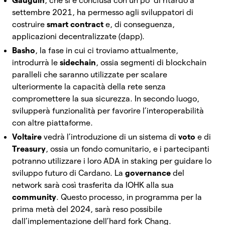
Gauguin
, che si è conclusa con un po’ di ritardo a
settembre 2021, ha permesso agli sviluppatori di
costruire
smart contract
e, di conseguenza,
applicazioni decentralizzate (dapp).
Basho
, la fase in cui ci troviamo attualmente,
introdurrà le
sidechain
, ossia segmenti di blockchain
paralleli che saranno utilizzate per scalare
ulteriormente la capacità della rete senza
compromettere la sua sicurezza. In secondo luogo,
svilupperà funzionalità per favorire l’interoperabilità
con altre piattaforme.
Voltaire
vedrà l’introduzione di un sistema di
voto
e di
Treasury
, ossia un fondo comunitario, e i partecipanti
potranno utilizzare i loro ADA in staking per guidare lo
sviluppo futuro di Cardano. La
governance
del
network sarà così trasferita da IOHK alla sua
community
. Questo processo, in programma per la
prima metà del 2024, sarà reso possibile
dall’implementazione dell’hard fork Chang.