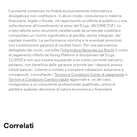
Il presente contenuto ha finalità esclusivamente informativa e
divulgativa e non costituisce, in alcun modo, consulenza in materia
finanziaria, legale o fiscale, né rappresenta un’offerta al pubblico o una
sollecitazione all’investimento ai sensi del D.Lgs. 58/1998 (TUF). Le
cripto-attività sono strumenti caratterizzati da un’elevata volatilità e
comportano un rischio significativo di perdita, anche integrale, del
capitale investito. Le performance storiche e le eventuali previsioni
non costituiscono garanzia di risultati futuri. Per una panoramica
dettagliata dei rischi, consulta l’
Informativa Generale sui Rischi
Il conto
di pagamento offerto da Young Platform è disciplinato dal D.Lgs.
11/2010 e non può essere equiparato a un conto corrente bancario;
pertanto, non beneficia delle garanzie previste per i depositi presso
istituti bancari. L’utente è invitato a compiere valutazioni autonome e
consapevoli, consultando i
Termini e Condizioni Conto di pagamento
e
Termini e Condizioni Cambio-valute
aggiornati e, se del caso,
rivolgendosi a un consulente professionale qualificato, prima di
adottare qualsiasi decisione di natura economica o finanziaria.
Correlati