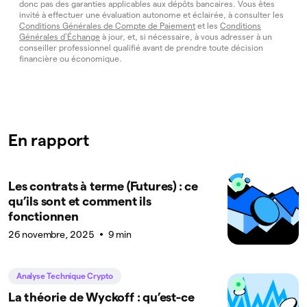
donc pas des garanties applicables aux dépôts bancaires. Vous êtes
invité à effectuer une évaluation autonome et éclairée, à consulter les
Conditions Générales de Compte de Paiement
et les
Conditions
Générales d’Échange
à jour, et, si nécessaire, à vous adresser à un
conseiller professionnel qualifié avant de prendre toute décision
financière ou économique.
En rapport
Les contrats à terme (Futures) : ce
qu’ils sont et comment ils
fonctionnen
26 novembre, 2025
9 min
Analyse Technique Crypto
La théorie de Wyckoff : qu’est-ce