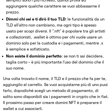
semplici sono i più richiesti, quindi prova ad
aggiungere qualche carattere se vuoi abbassarne il
prezzo.
Dimmi chi sei e ti dirò il tuo TLD
: le funzionalità da un
TLD all’altro non cambiano, ma ogni tipo è spesso
usato per scopi diversi. Il “.nft” è popolare tra gli artisti
e collezionisti, .wallet è ottimo per chi vuole usare un
dominio solo per la custodia e i pagamenti, mentre .x
è semplice e sofisticato.
Non esiste il dominio perfetto
: se non ti sai decidere,
taglia corto – è più importante l’uso del dominio che il
suo nome.
Una volta trovato il nome, il TLD e il prezzo che fa per te,
aggiungilo al carrello. Se vuoi acquistarne più di uno puoi
farlo, dopodiché scegli un metodo di pagamento, di
solito sono disponibili sia i pagamenti in crypto che in fiat.
Il prossimo passo per creare domini NFT è preparare il
wallet a cui associarli.