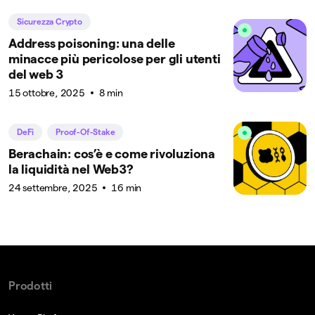
Sicurezza Crypto
Address poisoning: una delle
minacce più pericolose per gli utenti
del web 3
15 ottobre, 2025
8 min
DeFi
Proof-Of-Stake
Berachain: cos’è e come rivoluziona
la liquidità nel Web3?
24 settembre, 2025
16 min
Prodotti