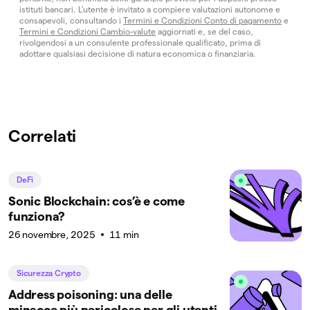
istituti bancari. L’utente è invitato a compiere valutazioni autonome e
consapevoli, consultando i
Termini e Condizioni Conto di pagamento
e
Termini e Condizioni Cambio-valute
aggiornati e, se del caso,
rivolgendosi a un consulente professionale qualificato, prima di
adottare qualsiasi decisione di natura economica o finanziaria.
Correlati
DeFi
Sonic Blockchain: cos’è e come
funziona?
26 novembre, 2025
11 min
Sicurezza Crypto
Address poisoning: una delle
minacce più pericolose per gli utenti