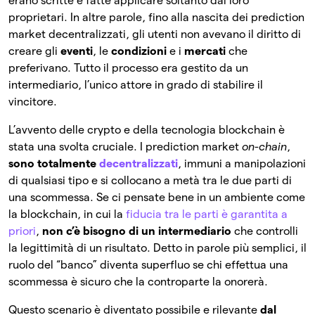
erano scritte e fatte applicare soltanto dai loro
proprietari. In altre parole, fino alla nascita dei prediction
market decentralizzati, gli utenti non avevano il diritto di
creare gli
eventi
, le
condizioni
e i
mercati
che
preferivano. Tutto il processo era gestito da un
intermediario, l’unico attore in grado di stabilire il
vincitore.
L’avvento delle crypto e della tecnologia blockchain è
stata una svolta cruciale. I prediction market
on-chain
,
sono totalmente
decentralizzati
, immuni a manipolazioni
di qualsiasi tipo e si collocano a metà tra le due parti di
una scommessa. Se ci pensate bene in un ambiente come
la blockchain, in cui la
fiducia tra le parti è garantita a
priori
,
non c’è bisogno di un intermediario
che controlli
la legittimità di un risultato. Detto in parole più semplici, il
ruolo del “banco” diventa superfluo se chi effettua una
scommessa è sicuro che la controparte la onorerà.
Questo scenario è diventato possibile e rilevante
dal