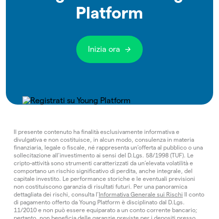
Platform
Inizia ora
Il presente contenuto ha finalità esclusivamente informativa e
divulgativa e non costituisce, in alcun modo, consulenza in materia
finanziaria, legale o fiscale, né rappresenta un’offerta al pubblico o una
sollecitazione all’investimento ai sensi del D.Lgs. 58/1998 (TUF). Le
cripto-attività sono strumenti caratterizzati da un’elevata volatilità e
comportano un rischio significativo di perdita, anche integrale, del
capitale investito. Le performance storiche e le eventuali previsioni
non costituiscono garanzia di risultati futuri. Per una panoramica
dettagliata dei rischi, consulta l’
Informativa Generale sui Rischi
Il conto
di pagamento offerto da Young Platform è disciplinato dal D.Lgs.
11/2010 e non può essere equiparato a un conto corrente bancario;
pertanto, non beneficia delle garanzie previste per i depositi presso