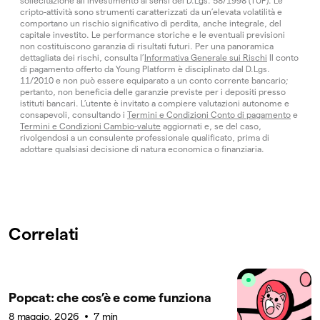
sollecitazione all’investimento ai sensi del D.Lgs. 58/1998 (TUF). Le
cripto-attività sono strumenti caratterizzati da un’elevata volatilità e
comportano un rischio significativo di perdita, anche integrale, del
capitale investito. Le performance storiche e le eventuali previsioni
non costituiscono garanzia di risultati futuri. Per una panoramica
dettagliata dei rischi, consulta l’
Informativa Generale sui Rischi
Il conto
di pagamento offerto da Young Platform è disciplinato dal D.Lgs.
11/2010 e non può essere equiparato a un conto corrente bancario;
pertanto, non beneficia delle garanzie previste per i depositi presso
istituti bancari. L’utente è invitato a compiere valutazioni autonome e
consapevoli, consultando i
Termini e Condizioni Conto di pagamento
e
Termini e Condizioni Cambio-valute
aggiornati e, se del caso,
rivolgendosi a un consulente professionale qualificato, prima di
adottare qualsiasi decisione di natura economica o finanziaria.
Correlati
Popcat: che cos’è e come funziona
8 maggio, 2026
7 min