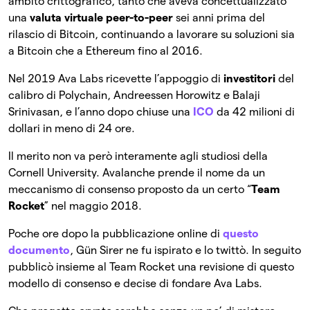
ambito crittografico, tanto che aveva concettualizzato
una
valuta virtuale peer-to-peer
sei anni prima del
rilascio di Bitcoin, continuando a lavorare su soluzioni sia
a Bitcoin che a Ethereum fino al 2016.
Nel 2019 Ava Labs ricevette l’appoggio di
investitori
del
calibro di Polychain, Andreessen Horowitz e Balaji
Srinivasan, e l’anno dopo chiuse una
ICO
da 42 milioni di
dollari in meno di 24 ore.
Il merito non va però interamente agli studiosi della
Cornell University. Avalanche prende il nome da un
meccanismo di consenso proposto da un certo “
Team
Rocket
” nel maggio 2018.
Poche ore dopo la pubblicazione online di
questo
documento
, Gün Sirer ne fu ispirato e lo twittò. In seguito
pubblicò insieme al Team Rocket una revisione di questo
modello di consenso e decise di fondare Ava Labs.