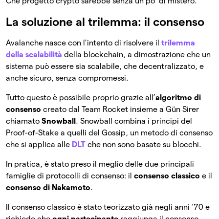
Che progetto crypto sarebbe senza un po’ di mistero.
La soluzione al trilemma: il consenso
Avalanche nasce con l’intento di risolvere il
trilemma
della scalabilità
della blockchain, a dimostrazione che un
sistema può essere sia scalabile, che decentralizzato, e
anche sicuro, senza compromessi.
Tutto questo è possibile proprio grazie all’
algoritmo di
consenso
creato dal Team Rocket insieme a Gün Sirer
chiamato
Snowball
. Snowball combina i principi del
Proof-of-Stake a quelli del Gossip, un metodo di consenso
che si applica alle
DLT
che non sono basate su blocchi.
In pratica, è stato preso il meglio delle due principali
famiglie di protocolli di consenso: il
consenso classico
e il
consenso di Nakamoto
.
Il consenso classico è stato teorizzato già negli anni ‘70 e
richiede che
ogni partecipante
raggiunga il consenso