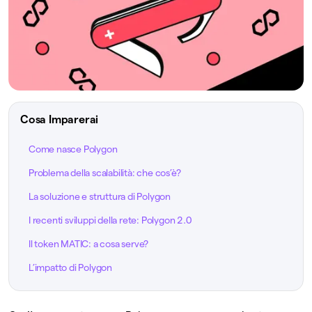
Cosa Imparerai
Come nasce Polygon
Problema della scalabilità: che cos’è?
La soluzione e struttura di Polygon
I recenti sviluppi della rete: Polygon 2.0
Il token MATIC: a cosa serve?
L’impatto di Polygon