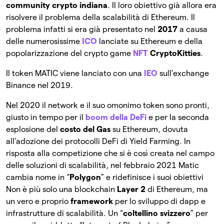
community crypto indiana
. Il loro obiettivo già allora era
risolvere il problema della scalabilità di Ethereum. Il
problema infatti si era già presentato nel
2017
a causa
delle numerosissime
ICO
lanciate su Ethereum e della
popolarizzazione del crypto game
NFT
CryptoKitties
.
Il token MATIC viene lanciato con una
IEO
sull’exchange
Binance nel 2019.
Nel 2020 il network e il suo omonimo token sono pronti,
giusto in tempo per il
boom della DeFi
e per la seconda
esplosione del
costo del Gas
su Ethereum, dovuta
all’adozione dei protocolli DeFi di Yield Farming. In
risposta alla competizione che si è così creata nel campo
delle soluzioni di scalabilità, nel febbraio 2021 Matic
cambia nome in “
Polygon
” e ridefinisce i suoi obiettivi
Non è più solo una blockchain
Layer 2
di Ethereum, ma
un vero e proprio
framework
per lo sviluppo di dapp e
infrastrutture di scalabilità. Un “
coltellino svizzero
” per