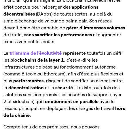
mondial” qu’il a imaginé. La blockchain Ethereum est en
effet conçue pour héberger des
applications
décentralisées
(DApps) de toutes sortes, au-delà du
simple échange de valeur de pair à pair. Son réseau
devrait donc être capable de
gérer d’immenses
volumes
de
trafic,
sans sacrifier les performances
ni augmenter
excessivement les coûts.
Le
trilemme de l’évolutivité
représente toutefois un défi :
les
blockchains de la layer 1
, c’est-à-dire les
infrastructures de base au fonctionnement autonome
(comme Bitcoin ou Ethereum), afin d’être plus flexibles et
plus
performantes,
risquent de sacrifier un aspect entre
la
décentralisation
et la
sécurité
. Il existe toutefois des
solutions sans compromis : les couches de support (layer
2 et sidechain) qui
fonctionnent en parallèle
avec le
réseau principal, en déplaçant les charges de travail
hors
de la chaîne
.
Compte tenu de ces prémisses, nous pouvons