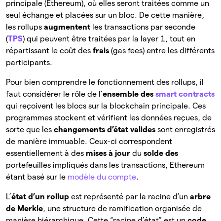
principale (Ethereum), où elles seront traitées comme un
seul échange et placées sur un bloc. De cette manière,
les rollups
augmentent
les
transactions par seconde
(
TPS
) qui peuvent être traitées par la layer 1, tout en
répartissant le coût des
frais
(gas fees) entre les différents
participants.
Pour bien comprendre le fonctionnement des rollups, il
faut considérer le rôle de l’
ensemble des
smart contracts
qui reçoivent les blocs sur la blockchain principale. Ces
programmes stockent et vérifient les données reçues, de
sorte que les
changements d’état valides
sont
enregistrés
de manière immuable. Ceux-ci correspondent
essentiellement à des
mises à jour
du
solde des
portefeuilles impliqués dans les transactions, Ethereum
étant basé sur le
modèle du compte
.
L’
état d’un rollup
est représenté par la racine d’un
arbre
de Merkle
, une structure de ramification organisée de
manière hiérarchique. Cette “racine d’état” est un
code