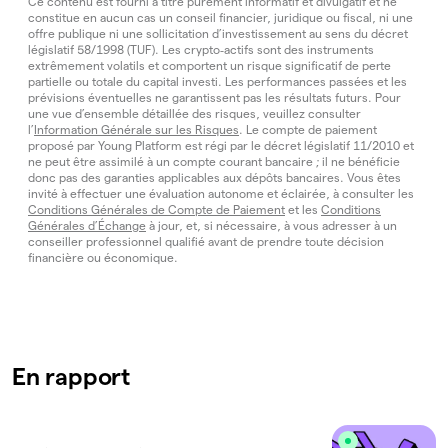
Ce contenu est fourni à titre purement informatif et divulgatif et ne
constitue en aucun cas un conseil financier, juridique ou fiscal, ni une
offre publique ni une sollicitation d’investissement au sens du décret
législatif 58/1998 (TUF). Les crypto‑actifs sont des instruments
extrêmement volatils et comportent un risque significatif de perte
partielle ou totale du capital investi. Les performances passées et les
prévisions éventuelles ne garantissent pas les résultats futurs. Pour
une vue d’ensemble détaillée des risques, veuillez consulter
l’
Information Générale sur les Risques
. Le compte de paiement
proposé par Young Platform est régi par le décret législatif 11/2010 et
ne peut être assimilé à un compte courant bancaire ; il ne bénéficie
donc pas des garanties applicables aux dépôts bancaires. Vous êtes
invité à effectuer une évaluation autonome et éclairée, à consulter les
Conditions Générales de Compte de Paiement
et les
Conditions
Générales d’Échange
à jour, et, si nécessaire, à vous adresser à un
conseiller professionnel qualifié avant de prendre toute décision
financière ou économique.
En rapport