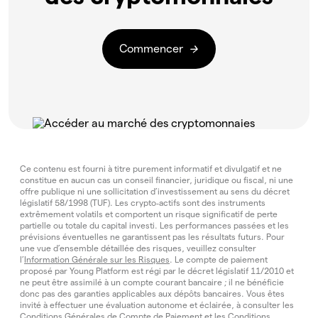
Commencer
Ce contenu est fourni à titre purement informatif et divulgatif et ne
constitue en aucun cas un conseil financier, juridique ou fiscal, ni une
offre publique ni une sollicitation d’investissement au sens du décret
législatif 58/1998 (TUF). Les crypto‑actifs sont des instruments
extrêmement volatils et comportent un risque significatif de perte
partielle ou totale du capital investi. Les performances passées et les
prévisions éventuelles ne garantissent pas les résultats futurs. Pour
une vue d’ensemble détaillée des risques, veuillez consulter
l’
Information Générale sur les Risques
. Le compte de paiement
proposé par Young Platform est régi par le décret législatif 11/2010 et
ne peut être assimilé à un compte courant bancaire ; il ne bénéficie
donc pas des garanties applicables aux dépôts bancaires. Vous êtes
invité à effectuer une évaluation autonome et éclairée, à consulter les
Conditions Générales de Compte de Paiement
et les
Conditions